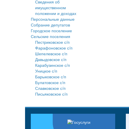
Сведения об
имущественном
положении и доходах
Персональные данные
Собрание депутатов
Городское поселение
Сельские поселения
Пестриковское с/п
Фарафоновское с/п
Шепелевское с/п
Давыдовское с/п
Карабузинское с/п
Уницкое с/п
Барыковское с/п
Булатовское с/п
Славковское с/п
Письяковское с/п