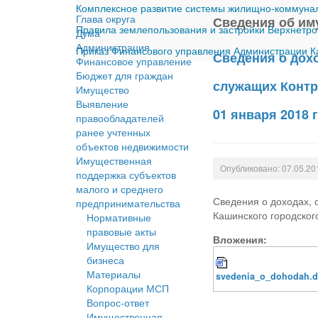
Комплексное развитие системы жилищно-коммуналь
Глава округа
Сведения об им
Правила землепользования и застройки Верхнетро
Дума
Администрация
Приказ Финансового управления Администрации Ка
Сведения о дох
Финансовое управление
Бюджет для граждан
служащих Контро
Имущество
Выявление
01 января 2018 
правообладателей
ранее учтенных
объектов недвижимости
Имущественная
Опубликовано: 07.05.20
поддержка субъектов
малого и среднего
Сведения о доходах, 
предпринимательства
Кашинского городского
Нормативные
правовые акты
Вложения:
Имущество для
бизнеса
Материалы
svedenia_o_dohodah.
Корпорации МСП
Вопрос-ответ
Имущественная