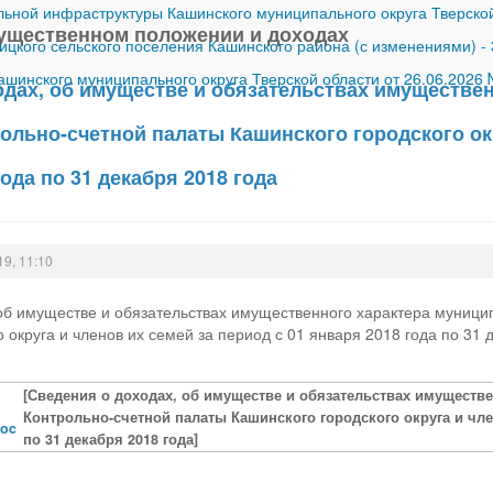
ной инфраструктуры Кашинского муниципального округа Тверской
ущественном положении и доходах
ицкого сельского поселения Кашинского района (с изменениями)
-
шинского муниципального округа Тверской области от 26.06.2026
одах, об имуществе и обязательствах имуществе
льно-счетной палаты Кашинского городского окр
года по 31 декабря 2018 года
19, 11:10
об имуществе и обязательствах имущественного характера муниц
 округа и членов их семей за период с 01 января 2018 года по 31 
[Сведения о доходах, об имуществе и обязательствах имущест
Контрольно-счетной палаты Кашинского городского округа и член
doc
по 31 декабря 2018 года]