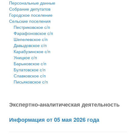
Персональные данные
Собрание депутатов
Городское поселение
Сельские поселения
Пестриковское с/п
Фарафоновское с/п
Шепелевское с/п
Давыдовское с/п
Карабузинское с/п
Уницкое с/п
Барыковское с/п
Булатовское с/п
Славковское с/п
Письяковское с/п
Экспертно-аналитическая деятельность
Информация от 05 мая 2026 года