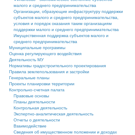
малого и среднего предпринимательства
Персональные данные
Организации, образующие инфраструктуру поддержки
субъектов малого и среднего предпринимательства,
Оценка регулирующего воздействия
условия и порядок оказания таким организациям
поддержки малого и среднего предпринимательства
Деятельность МУ
Имущественная поддержка субъектов малого и
среднего предпринимательства
Нормативы градостроительного проектирования
Муниципальные программы
Оценка регулирующего воздействия
Правила землепользования и застройки
Деятельность МУ
Нормативы градостроительного проектирования
Генеральные планы
Правила землепользования и застройки
Генеральные планы
Проекты планировки территории
Проекты планировки территории
Контрольно-счетная палата
Собрание депутатов
Правовые основы
Планы деятельности
Городское поселение
Контрольная деятельность
Экспертно-аналитическая деятельность
Сельские поселения
Отчеты о деятельности
Взаимодействие
Сведения об имущественном положении и доходах