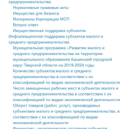
предпринимательства
Нормативные правовые акты
Государственные услуги
Символика
муниципального округа Тверской области
Финансовое управление
Имущество для бизнеса
Материалы Корпорации МСП
Промышленность и АПК
Устав
Администрация Кашинского муниципального округа
Бюджет для граждан
Вопрос-ответ
Имущественная поддержка субъектов
Экономика и бизнес
Гостям округа
Тверской области
Имущество
Информационная поддержка субъектов малого и
среднего предпринимательства
...
Туризм
Управление сельскими территориями
Выявление правообладателей ранее учтенных
Муниципальная программа «Развитие малого и
среднего предпринимательства на территории
Культура
Открытые данные
объектов недвижимости
муниципального образования Кашинский городской
округ Тверской области на 2019-2024 годы
Образование
Работа с обращениями граждан
Имущественная поддержка субъектов малого и
Количество субъектов малого и среднего
предпринимательства в соответствии с их
Здравоохранение
Муниципальный контроль
среднего предпринимательства
классификацией по видам экономической деятельности
Число замещенных рабочих мест в субъектах малого и
Социальная защита
Муниципальные услуги
Информационная поддержка субъектов малого и
среднего предпринимательства в соответствии с их
классификацией по видам экономической деятельности
Фотоальбом
Проекты административных регламентов
среднего предпринимательства
Оборот товаров (работ, услуг), производимых
субъектами малого и среднего предпринимательства, в
Антимонопольный комплаенс
Муниципальные программы
соответствии с их классификацией по видам
экономической деятельности
Противодействие коррупции
Контрольно-счетная палата
Финансово - экономическое состояние субъектов