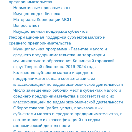
предпринимательства
Нормативные правовые акты
Государственные услуги
Символика
муниципального округа Тверской области
Финансовое управление
Имущество для бизнеса
Материалы Корпорации МСП
Промышленность и АПК
Устав
Администрация Кашинского муниципального округа
Бюджет для граждан
Вопрос-ответ
Имущественная поддержка субъектов
Экономика и бизнес
Гостям округа
Тверской области
Имущество
Информационная поддержка субъектов малого и
среднего предпринимательства
...
Туризм
Управление сельскими территориями
Выявление правообладателей ранее учтенных
Муниципальная программа «Развитие малого и
среднего предпринимательства на территории
Культура
Открытые данные
объектов недвижимости
муниципального образования Кашинский городской
округ Тверской области на 2019-2024 годы
Образование
Работа с обращениями граждан
Имущественная поддержка субъектов малого и
Количество субъектов малого и среднего
предпринимательства в соответствии с их
Здравоохранение
Муниципальный контроль
среднего предпринимательства
классификацией по видам экономической деятельности
Число замещенных рабочих мест в субъектах малого и
Социальная защита
Муниципальные услуги
Информационная поддержка субъектов малого и
среднего предпринимательства в соответствии с их
классификацией по видам экономической деятельности
Фотоальбом
Проекты административных регламентов
среднего предпринимательства
Оборот товаров (работ, услуг), производимых
субъектами малого и среднего предпринимательства, в
Антимонопольный комплаенс
Муниципальные программы
соответствии с их классификацией по видам
экономической деятельности
Противодействие коррупции
Контрольно-счетная палата
Финансово - экономическое состояние субъектов