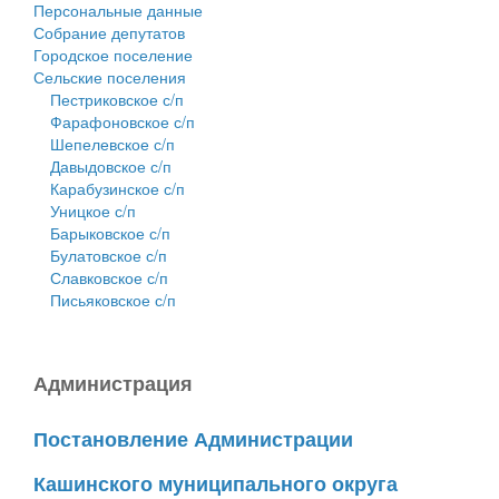
Персональные данные
Собрание депутатов
Городское поселение
Сельские поселения
Пестриковское с/п
Фарафоновское с/п
Шепелевское с/п
Давыдовское с/п
Карабузинское с/п
Уницкое с/п
Барыковское с/п
Булатовское с/п
Славковское с/п
Письяковское с/п
Администрация
Постановление Администрации
Кашинского муниципального округа