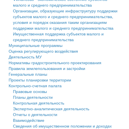
малого и среднего предпринимательства
Персональные данные
Организации, образующие инфраструктуру поддержки
субъектов малого и среднего предпринимательства,
Оценка регулирующего воздействия
условия и порядок оказания таким организациям
поддержки малого и среднего предпринимательства
Деятельность МУ
Имущественная поддержка субъектов малого и
среднего предпринимательства
Нормативы градостроительного проектирования
Муниципальные программы
Оценка регулирующего воздействия
Правила землепользования и застройки
Деятельность МУ
Нормативы градостроительного проектирования
Генеральные планы
Правила землепользования и застройки
Генеральные планы
Проекты планировки территории
Проекты планировки территории
Контрольно-счетная палата
Собрание депутатов
Правовые основы
Планы деятельности
Городское поселение
Контрольная деятельность
Экспертно-аналитическая деятельность
Сельские поселения
Отчеты о деятельности
Взаимодействие
Сведения об имущественном положении и доходах