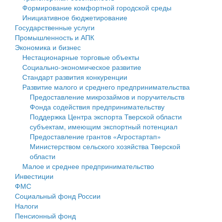
Формирование комфортной городской среды
Государственные услуги
Символика
муниципального округа Тверской области
Финансовое управление
Инициативное бюджетирование
Государственные услуги
Промышленность и АПК
Устав
Администрация Кашинского муниципального округа
Бюджет для граждан
Промышленность и АПК
Экономика и бизнес
Экономика и бизнес
Гостям округа
Тверской области
Имущество
Нестационарные торговые объекты
Социально-экономическое развитие
...
Туризм
Управление сельскими территориями
Выявление правообладателей ранее учтенных
Стандарт развития конкуренции
Развитие малого и среднего предпринимательства
Культура
Открытые данные
объектов недвижимости
Предоставление микрозаймов и поручительств
Фонда содействия предпринимательству
Образование
Работа с обращениями граждан
Имущественная поддержка субъектов малого и
Поддержка Центра экспорта Тверской области
субъектам, имеющим экспортный потенциал
Здравоохранение
Муниципальный контроль
среднего предпринимательства
Предоставление грантов «Агростартап»
Министерством сельского хозяйства Тверской
Социальная защита
Муниципальные услуги
Информационная поддержка субъектов малого и
области
Малое и среднее предпринимательство
Фотоальбом
Проекты административных регламентов
среднего предпринимательства
Инвестиции
ФМС
Антимонопольный комплаенс
Муниципальные программы
Социальный фонд России
Налоги
Противодействие коррупции
Контрольно-счетная палата
Пенсионный фонд