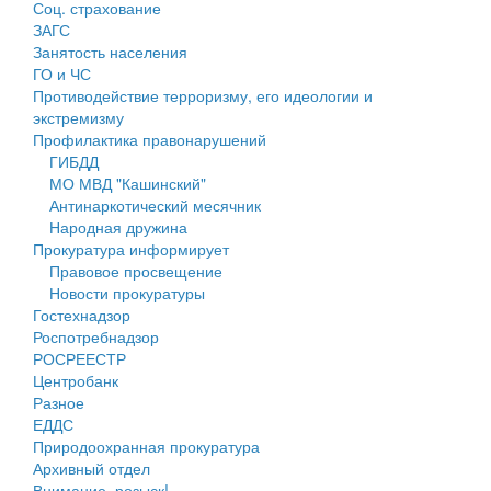
Соц. страхование
Персональные данные
ЗАГС
Занятость населения
Оценка регулирующего воздействия
ГО и ЧС
Противодействие терроризму, его идеологии и
Деятельность МУ
экстремизму
Профилактика правонарушений
Нормативы градостроительного проектирования
ГИБДД
МО МВД "Кашинский"
Правила землепользования и застройки
Антинаркотический месячник
Народная дружина
Генеральные планы
Прокуратура информирует
Правовое просвещение
Проекты планировки территории
Новости прокуратуры
Гостехнадзор
Собрание депутатов
Роспотребнадзор
РОСРЕЕСТР
Городское поселение
Центробанк
Разное
Сельские поселения
ЕДДС
Природоохранная прокуратура
Архивный отдел
Внимание, розыск!