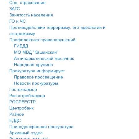
Соц. страхование
Персональные данные
ЗАГС
Занятость населения
Оценка регулирующего воздействия
ГО и ЧС
Противодействие терроризму, его идеологии и
Деятельность МУ
экстремизму
Профилактика правонарушений
Нормативы градостроительного проектирования
ГИБДД
МО МВД "Кашинский"
Правила землепользования и застройки
Антинаркотический месячник
Народная дружина
Генеральные планы
Прокуратура информирует
Правовое просвещение
Проекты планировки территории
Новости прокуратуры
Гостехнадзор
Собрание депутатов
Роспотребнадзор
РОСРЕЕСТР
Городское поселение
Центробанк
Разное
Сельские поселения
ЕДДС
Природоохранная прокуратура
Архивный отдел
Внимание, розыск!