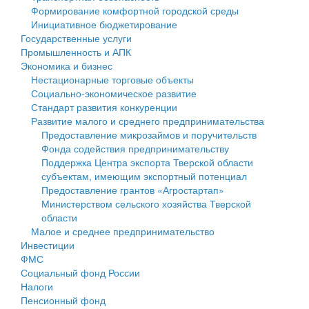
Формирование комфортной городской среды
Государственные услуги
Символика
муниципального округа Тверской области
Финансовое управление
Инициативное бюджетирование
Государственные услуги
Промышленность и АПК
Устав
Администрация Кашинского муниципального округа
Бюджет для граждан
Промышленность и АПК
Экономика и бизнес
Экономика и бизнес
Гостям округа
Тверской области
Имущество
Нестационарные торговые объекты
Социально-экономическое развитие
...
Туризм
Управление сельскими территориями
Выявление правообладателей ранее учтенных
Стандарт развития конкуренции
Развитие малого и среднего предпринимательства
Культура
Открытые данные
объектов недвижимости
Предоставление микрозаймов и поручительств
Фонда содействия предпринимательству
Образование
Работа с обращениями граждан
Имущественная поддержка субъектов малого и
Поддержка Центра экспорта Тверской области
субъектам, имеющим экспортный потенциал
Здравоохранение
Муниципальный контроль
среднего предпринимательства
Предоставление грантов «Агростартап»
Министерством сельского хозяйства Тверской
Социальная защита
Муниципальные услуги
Информационная поддержка субъектов малого и
области
Малое и среднее предпринимательство
Фотоальбом
Проекты административных регламентов
среднего предпринимательства
Инвестиции
ФМС
Антимонопольный комплаенс
Муниципальные программы
Социальный фонд России
Налоги
Противодействие коррупции
Контрольно-счетная палата
Пенсионный фонд