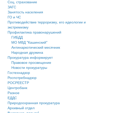
Соц. страхование
Персональные данные
ЗАГС
Занятость населения
Оценка регулирующего воздействия
ГО и ЧС
Противодействие терроризму, его идеологии и
Деятельность МУ
экстремизму
Профилактика правонарушений
Нормативы градостроительного проектирования
ГИБДД
МО МВД "Кашинский"
Правила землепользования и застройки
Антинаркотический месячник
Народная дружина
Генеральные планы
Прокуратура информирует
Правовое просвещение
Проекты планировки территории
Новости прокуратуры
Гостехнадзор
Собрание депутатов
Роспотребнадзор
РОСРЕЕСТР
Городское поселение
Центробанк
Разное
Сельские поселения
ЕДДС
Природоохранная прокуратура
Архивный отдел
Внимание, розыск!