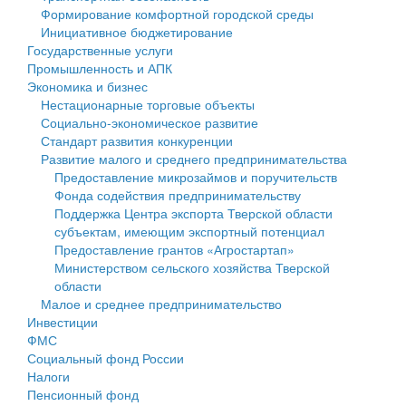
Формирование комфортной городской среды
Государственные услуги
Символика
муниципального округа Тверской области
Финансовое управление
Инициативное бюджетирование
Государственные услуги
Промышленность и АПК
Устав
Администрация Кашинского муниципального округа
Бюджет для граждан
Промышленность и АПК
Экономика и бизнес
Экономика и бизнес
Гостям округа
Тверской области
Имущество
Нестационарные торговые объекты
Социально-экономическое развитие
...
Туризм
Управление сельскими территориями
Выявление правообладателей ранее учтенных
Стандарт развития конкуренции
Развитие малого и среднего предпринимательства
Культура
Открытые данные
объектов недвижимости
Предоставление микрозаймов и поручительств
Фонда содействия предпринимательству
Образование
Работа с обращениями граждан
Имущественная поддержка субъектов малого и
Поддержка Центра экспорта Тверской области
субъектам, имеющим экспортный потенциал
Здравоохранение
Муниципальный контроль
среднего предпринимательства
Предоставление грантов «Агростартап»
Министерством сельского хозяйства Тверской
Социальная защита
Муниципальные услуги
Информационная поддержка субъектов малого и
области
Малое и среднее предпринимательство
Фотоальбом
Проекты административных регламентов
среднего предпринимательства
Инвестиции
ФМС
Антимонопольный комплаенс
Муниципальные программы
Социальный фонд России
Налоги
Противодействие коррупции
Контрольно-счетная палата
Пенсионный фонд