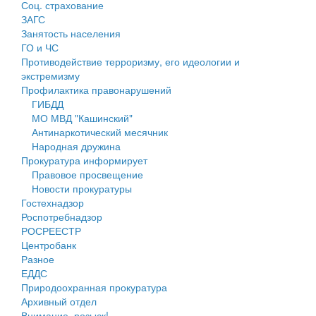
Соц. страхование
Персональные данные
ЗАГС
Занятость населения
Оценка регулирующего воздействия
ГО и ЧС
Противодействие терроризму, его идеологии и
Деятельность МУ
экстремизму
Профилактика правонарушений
Нормативы градостроительного проектирования
ГИБДД
МО МВД "Кашинский"
Правила землепользования и застройки
Антинаркотический месячник
Народная дружина
Генеральные планы
Прокуратура информирует
Правовое просвещение
Проекты планировки территории
Новости прокуратуры
Гостехнадзор
Собрание депутатов
Роспотребнадзор
РОСРЕЕСТР
Городское поселение
Центробанк
Разное
Сельские поселения
ЕДДС
Природоохранная прокуратура
Архивный отдел
Внимание, розыск!