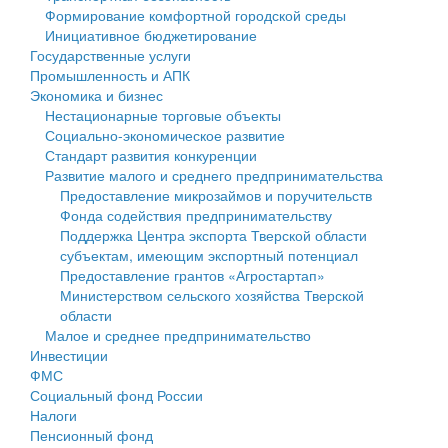
Формирование комфортной городской среды
Государственные услуги
Символика
муниципального округа Тверской области
Финансовое управление
Инициативное бюджетирование
Государственные услуги
Промышленность и АПК
Устав
Администрация Кашинского муниципального округа
Бюджет для граждан
Промышленность и АПК
Экономика и бизнес
Экономика и бизнес
Гостям округа
Тверской области
Имущество
Нестационарные торговые объекты
Социально-экономическое развитие
...
Туризм
Управление сельскими территориями
Выявление правообладателей ранее учтенных
Стандарт развития конкуренции
Развитие малого и среднего предпринимательства
Культура
Открытые данные
объектов недвижимости
Предоставление микрозаймов и поручительств
Фонда содействия предпринимательству
Образование
Работа с обращениями граждан
Имущественная поддержка субъектов малого и
Поддержка Центра экспорта Тверской области
субъектам, имеющим экспортный потенциал
Здравоохранение
Муниципальный контроль
среднего предпринимательства
Предоставление грантов «Агростартап»
Министерством сельского хозяйства Тверской
Социальная защита
Муниципальные услуги
Информационная поддержка субъектов малого и
области
Малое и среднее предпринимательство
Фотоальбом
Проекты административных регламентов
среднего предпринимательства
Инвестиции
ФМС
Антимонопольный комплаенс
Муниципальные программы
Социальный фонд России
Налоги
Противодействие коррупции
Контрольно-счетная палата
Пенсионный фонд