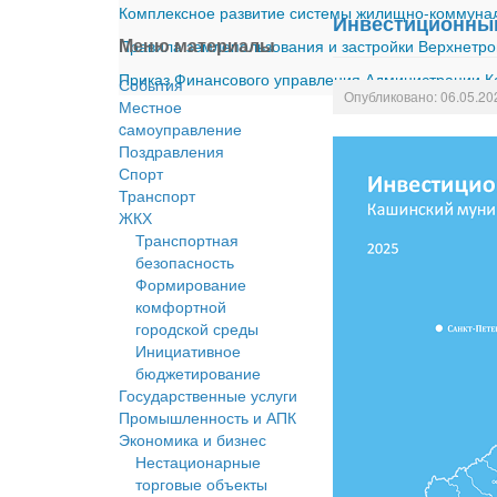
Комплексное развитие системы жилищно-коммуналь
Инвестиционный
Меню материалы
Правила землепользования и застройки Верхнетро
Приказ Финансового управления Администрации Ка
События
Опубликовано: 06.05.20
Местное
cамоуправление
Поздравления
Спорт
Транспорт
ЖКХ
Транспортная
безопасность
Формирование
комфортной
городской среды
Инициативное
бюджетирование
Государственные услуги
Промышленность и АПК
Экономика и бизнес
Нестационарные
торговые объекты