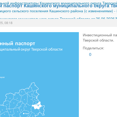
ной инфраструктуры Кашинского муниципального округа Тверской
 паспорт Кашинского муниципального округа Тв
ицкого сельского поселения Кашинского района (с изменениями)
-
шинского муниципального округа Тверской области от 26.06.2026
25, 08:18
Инвестиционный па
Тверской области.
Поделиться:
0