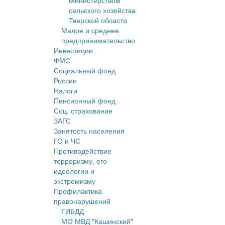
Министерством
сельского хозяйства
Тверской области
Малое и среднее
предпринимательство
Инвестиции
ФМС
Социальный фонд
России
Налоги
Пенсионный фонд
Соц. страхование
ЗАГС
Занятость населения
ГО и ЧС
Противодействие
терроризму, его
идеологии и
экстремизму
Профилактика
правонарушений
ГИБДД
МО МВД "Кашинский"