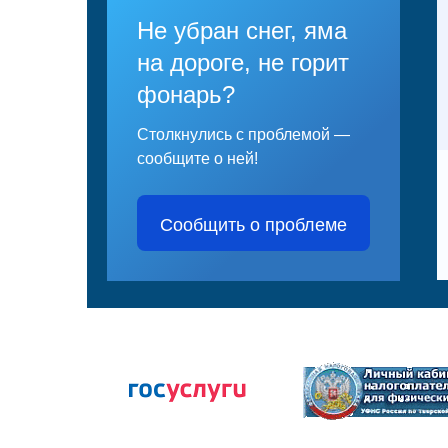
Не убран снег, яма
на дороге, не горит
фонарь?
Столкнулись с проблемой —
сообщите о ней!
Сообщить о проблеме