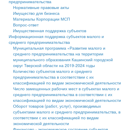
предпринимательства
Нормативные правовые акты
Государственные услуги
Символика
муниципального округа Тверской области
Финансовое управление
Имущество для бизнеса
Материалы Корпорации МСП
Промышленность и АПК
Устав
Администрация Кашинского муниципального округа
Бюджет для граждан
Вопрос-ответ
Имущественная поддержка субъектов
Экономика и бизнес
Гостям округа
Тверской области
Имущество
Информационная поддержка субъектов малого и
среднего предпринимательства
...
Туризм
Управление сельскими территориями
Выявление правообладателей ранее учтенных
Муниципальная программа «Развитие малого и
среднего предпринимательства на территории
Культура
Открытые данные
объектов недвижимости
муниципального образования Кашинский городской
округ Тверской области на 2019-2024 годы
Образование
Работа с обращениями граждан
Имущественная поддержка субъектов малого и
Количество субъектов малого и среднего
предпринимательства в соответствии с их
Здравоохранение
Муниципальный контроль
среднего предпринимательства
классификацией по видам экономической деятельности
Число замещенных рабочих мест в субъектах малого и
Социальная защита
Муниципальные услуги
Информационная поддержка субъектов малого и
среднего предпринимательства в соответствии с их
классификацией по видам экономической деятельности
Фотоальбом
Проекты административных регламентов
среднего предпринимательства
Оборот товаров (работ, услуг), производимых
субъектами малого и среднего предпринимательства, в
Антимонопольный комплаенс
Муниципальные программы
соответствии с их классификацией по видам
экономической деятельности
Противодействие коррупции
Контрольно-счетная палата
Финансово - экономическое состояние субъектов