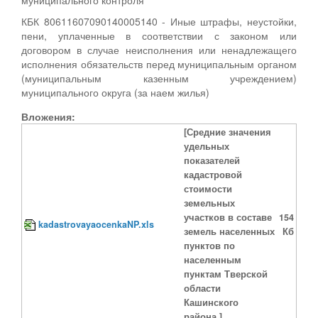
КБК 80611607090140005140 - Иные штрафы, неустойки,
пени, уплаченные в соответствии с законом или
договором в случае неисполнения или ненадлежащего
исполнения обязательств перед муниципальным органом
(муниципальным казенным учреждением)
муниципального округа (за наем жилья)
Вложения:
[Средние значения
удельных
показателей
кадастровой
стоимости
земельных
участков в составе
154
kadastrovayaocenkaNP.xls
земель населенных
Кб
пунктов по
населенным
пунктам Тверской
области
Кашинского
района.]