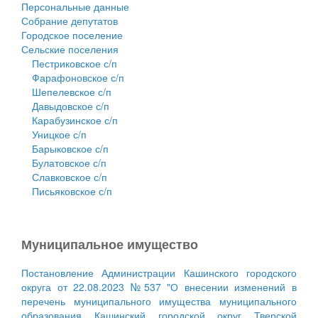
Персональные данные
Собрание депутатов
Городское поселение
Сельские поселения
Пестриковское с/п
Фарафоновское с/п
Шепелевское с/п
Давыдовское с/п
Карабузинское с/п
Уницкое с/п
Барыковское с/п
Булатовское с/п
Славковское с/п
Письяковское с/п
Муниципальное имущество
Постановление Администрации Кашинского городского
округа от 22.08.2023 №537 "О внесении изменений в
перечень муниципального имущества муниципального
образования Кашинский городской округ Тверской