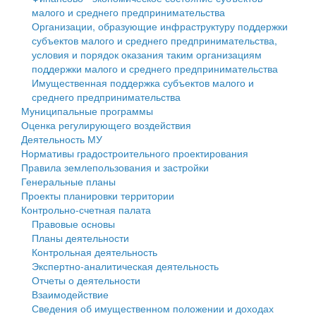
малого и среднего предпринимательства
Персональные данные
Организации, образующие инфраструктуру поддержки
субъектов малого и среднего предпринимательства,
Оценка регулирующего воздействия
условия и порядок оказания таким организациям
поддержки малого и среднего предпринимательства
Деятельность МУ
Имущественная поддержка субъектов малого и
среднего предпринимательства
Нормативы градостроительного проектирования
Муниципальные программы
Оценка регулирующего воздействия
Правила землепользования и застройки
Деятельность МУ
Нормативы градостроительного проектирования
Генеральные планы
Правила землепользования и застройки
Генеральные планы
Проекты планировки территории
Проекты планировки территории
Контрольно-счетная палата
Собрание депутатов
Правовые основы
Планы деятельности
Городское поселение
Контрольная деятельность
Экспертно-аналитическая деятельность
Сельские поселения
Отчеты о деятельности
Взаимодействие
Сведения об имущественном положении и доходах