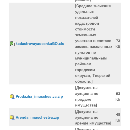
[Cредние значения
удельных
показателей
кадастровой
стоимости
земельных
участков в составе
73
kadastrovayaocenkaGO.xls
земель населенных
Кб
пунктов по
муниципальным
районам,
городским
округам, Тверской
области.]
[Документы
аукциона по
93
Prodazha_imuschestva.zip
продаже
Кб
имущества]
[Документы
48
Arenda_imuschestva.zip
аукциона по
Кб
аренде имущества]
[Документы