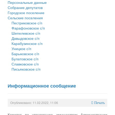
Персональные данные
Собрание депутатов
Городское поселение
Сельские поселения
Пестриковское с/п
Фарафоновское с/п
Шепелевское с/п
Давыдовское с/п
Карабузинское с/п
Уницкое с/п
Барыковское с/п
Булатовское с/п
Славковское с/п
Письяковское с/п
Информационное сообщение
Опубликовано: 11.02.2022, 11:06
Печать
Комитет по управлению имуществом Администрации