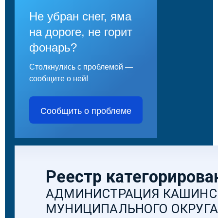
Не убран снег, яма
на дороге, не горит
фонарь?
Столкнулись с проблемой —
сообщите о ней!
Сообщить о проблеме