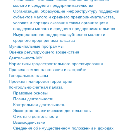
малого и среднего предпринимательства
Персональные данные
Организации, образующие инфраструктуру поддержки
субъектов малого и среднего предпринимательства,
Оценка регулирующего воздействия
условия и порядок оказания таким организациям
поддержки малого и среднего предпринимательства
Деятельность МУ
Имущественная поддержка субъектов малого и
среднего предпринимательства
Нормативы градостроительного проектирования
Муниципальные программы
Оценка регулирующего воздействия
Правила землепользования и застройки
Деятельность МУ
Нормативы градостроительного проектирования
Генеральные планы
Правила землепользования и застройки
Генеральные планы
Проекты планировки территории
Проекты планировки территории
Контрольно-счетная палата
Собрание депутатов
Правовые основы
Планы деятельности
Городское поселение
Контрольная деятельность
Экспертно-аналитическая деятельность
Сельские поселения
Отчеты о деятельности
Взаимодействие
Сведения об имущественном положении и доходах