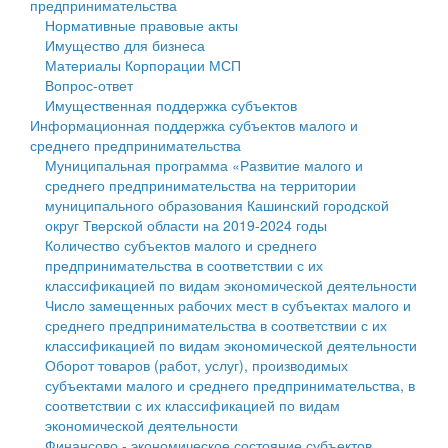
предпринимательства
Нормативные правовые акты
Государственные услуги
Символика
муниципального округа Тверской области
Финансовое управление
Имущество для бизнеса
Материалы Корпорации МСП
Промышленность и АПК
Устав
Администрация Кашинского муниципального округа
Бюджет для граждан
Вопрос-ответ
Имущественная поддержка субъектов
Экономика и бизнес
Гостям округа
Тверской области
Имущество
Информационная поддержка субъектов малого и
среднего предпринимательства
...
Туризм
Управление сельскими территориями
Выявление правообладателей ранее учтенных
Муниципальная программа «Развитие малого и
среднего предпринимательства на территории
Культура
Открытые данные
объектов недвижимости
муниципального образования Кашинский городской
округ Тверской области на 2019-2024 годы
Образование
Работа с обращениями граждан
Имущественная поддержка субъектов малого и
Количество субъектов малого и среднего
предпринимательства в соответствии с их
Здравоохранение
Муниципальный контроль
среднего предпринимательства
классификацией по видам экономической деятельности
Число замещенных рабочих мест в субъектах малого и
Социальная защита
Муниципальные услуги
Информационная поддержка субъектов малого и
среднего предпринимательства в соответствии с их
классификацией по видам экономической деятельности
Фотоальбом
Проекты административных регламентов
среднего предпринимательства
Оборот товаров (работ, услуг), производимых
субъектами малого и среднего предпринимательства, в
Антимонопольный комплаенс
Муниципальные программы
соответствии с их классификацией по видам
экономической деятельности
Противодействие коррупции
Контрольно-счетная палата
Финансово - экономическое состояние субъектов