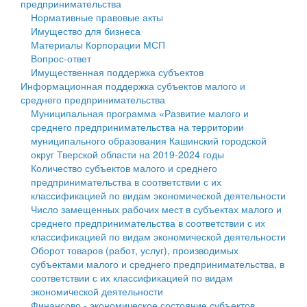
предпринимательства
Нормативные правовые акты
Государственные услуги
Символика
муниципального округа Тверской области
Финансовое управление
Имущество для бизнеса
Материалы Корпорации МСП
Промышленность и АПК
Устав
Администрация Кашинского муниципального округа
Бюджет для граждан
Вопрос-ответ
Имущественная поддержка субъектов
Экономика и бизнес
Гостям округа
Тверской области
Имущество
Информационная поддержка субъектов малого и
среднего предпринимательства
...
Туризм
Управление сельскими территориями
Выявление правообладателей ранее учтенных
Муниципальная программа «Развитие малого и
среднего предпринимательства на территории
Культура
Открытые данные
объектов недвижимости
муниципального образования Кашинский городской
округ Тверской области на 2019-2024 годы
Образование
Работа с обращениями граждан
Имущественная поддержка субъектов малого и
Количество субъектов малого и среднего
предпринимательства в соответствии с их
Здравоохранение
Муниципальный контроль
среднего предпринимательства
классификацией по видам экономической деятельности
Число замещенных рабочих мест в субъектах малого и
Социальная защита
Муниципальные услуги
Информационная поддержка субъектов малого и
среднего предпринимательства в соответствии с их
классификацией по видам экономической деятельности
Фотоальбом
Проекты административных регламентов
среднего предпринимательства
Оборот товаров (работ, услуг), производимых
субъектами малого и среднего предпринимательства, в
Антимонопольный комплаенс
Муниципальные программы
соответствии с их классификацией по видам
экономической деятельности
Противодействие коррупции
Контрольно-счетная палата
Финансово - экономическое состояние субъектов