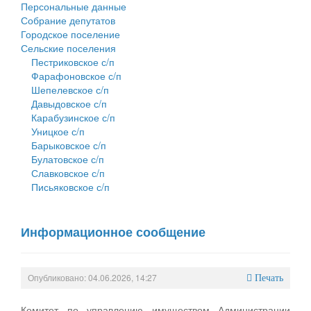
Персональные данные
Собрание депутатов
Городское поселение
Сельские поселения
Пестриковское с/п
Фарафоновское с/п
Шепелевское с/п
Давыдовское с/п
Карабузинское с/п
Уницкое с/п
Барыковское с/п
Булатовское с/п
Славковское с/п
Письяковское с/п
Информационное сообщение
Опубликовано: 04.06.2026, 14:27
Печать
Комитет по управлению имуществом Администрации