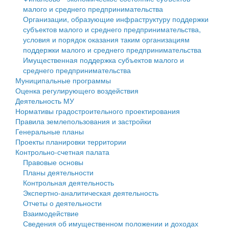
малого и среднего предпринимательства
Персональные данные
Организации, образующие инфраструктуру поддержки
субъектов малого и среднего предпринимательства,
Оценка регулирующего воздействия
условия и порядок оказания таким организациям
поддержки малого и среднего предпринимательства
Деятельность МУ
Имущественная поддержка субъектов малого и
среднего предпринимательства
Нормативы градостроительного проектирования
Муниципальные программы
Оценка регулирующего воздействия
Правила землепользования и застройки
Деятельность МУ
Нормативы градостроительного проектирования
Генеральные планы
Правила землепользования и застройки
Генеральные планы
Проекты планировки территории
Проекты планировки территории
Контрольно-счетная палата
Собрание депутатов
Правовые основы
Планы деятельности
Городское поселение
Контрольная деятельность
Экспертно-аналитическая деятельность
Сельские поселения
Отчеты о деятельности
Взаимодействие
Сведения об имущественном положении и доходах