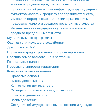
малого и среднего предпринимательства
Персональные данные
Организации, образующие инфраструктуру поддержки
субъектов малого и среднего предпринимательства,
Оценка регулирующего воздействия
условия и порядок оказания таким организациям
поддержки малого и среднего предпринимательства
Деятельность МУ
Имущественная поддержка субъектов малого и
среднего предпринимательства
Нормативы градостроительного проектирования
Муниципальные программы
Оценка регулирующего воздействия
Правила землепользования и застройки
Деятельность МУ
Нормативы градостроительного проектирования
Генеральные планы
Правила землепользования и застройки
Генеральные планы
Проекты планировки территории
Проекты планировки территории
Контрольно-счетная палата
Собрание депутатов
Правовые основы
Планы деятельности
Городское поселение
Контрольная деятельность
Экспертно-аналитическая деятельность
Сельские поселения
Отчеты о деятельности
Взаимодействие
Сведения об имущественном положении и доходах