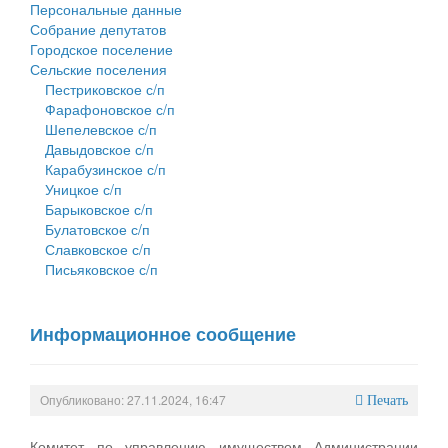
Персональные данные
Собрание депутатов
Городское поселение
Сельские поселения
Пестриковское с/п
Фарафоновское с/п
Шепелевское с/п
Давыдовское с/п
Карабузинское с/п
Уницкое с/п
Барыковское с/п
Булатовское с/п
Славковское с/п
Письяковское с/п
Информационное сообщение
Опубликовано: 27.11.2024, 16:47
Печать
Комитет по управлению имуществом Администрации