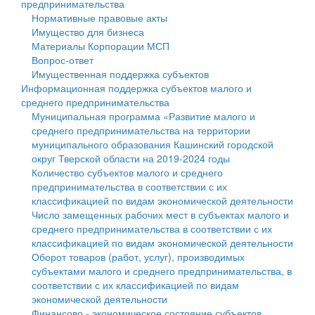
предпринимательства
Нормативные правовые акты
Государственные услуги
Символика
муниципального округа Тверской области
Финансовое управление
Имущество для бизнеса
Материалы Корпорации МСП
Промышленность и АПК
Устав
Администрация Кашинского муниципального округа
Бюджет для граждан
Вопрос-ответ
Имущественная поддержка субъектов
Экономика и бизнес
Гостям округа
Тверской области
Имущество
Информационная поддержка субъектов малого и
среднего предпринимательства
...
Туризм
Управление сельскими территориями
Выявление правообладателей ранее учтенных
Муниципальная программа «Развитие малого и
среднего предпринимательства на территории
Культура
Открытые данные
объектов недвижимости
муниципального образования Кашинский городской
округ Тверской области на 2019-2024 годы
Образование
Работа с обращениями граждан
Имущественная поддержка субъектов малого и
Количество субъектов малого и среднего
предпринимательства в соответствии с их
Здравоохранение
Муниципальный контроль
среднего предпринимательства
классификацией по видам экономической деятельности
Число замещенных рабочих мест в субъектах малого и
Социальная защита
Муниципальные услуги
Информационная поддержка субъектов малого и
среднего предпринимательства в соответствии с их
классификацией по видам экономической деятельности
Фотоальбом
Проекты административных регламентов
среднего предпринимательства
Оборот товаров (работ, услуг), производимых
субъектами малого и среднего предпринимательства, в
Антимонопольный комплаенс
Муниципальные программы
соответствии с их классификацией по видам
экономической деятельности
Противодействие коррупции
Контрольно-счетная палата
Финансово - экономическое состояние субъектов