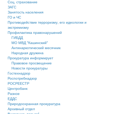
Соц. страхование
Персональные данные
ЗАГС
Занятость населения
Оценка регулирующего воздействия
ГО и ЧС
Противодействие терроризму, его идеологии и
Деятельность МУ
экстремизму
Профилактика правонарушений
Нормативы градостроительного проектирования
ГИБДД
МО МВД "Кашинский"
Правила землепользования и застройки
Антинаркотический месячник
Народная дружина
Генеральные планы
Прокуратура информирует
Правовое просвещение
Проекты планировки территории
Новости прокуратуры
Гостехнадзор
Собрание депутатов
Роспотребнадзор
РОСРЕЕСТР
Городское поселение
Центробанк
Разное
Сельские поселения
ЕДДС
Природоохранная прокуратура
Архивный отдел
Внимание, розыск!