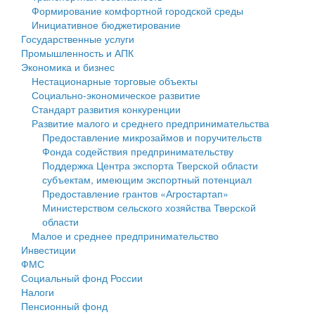
Формирование комфортной городской среды
Государственные услуги
Символика
муниципального округа Тверской области
Финансовое управление
Инициативное бюджетирование
Государственные услуги
Промышленность и АПК
Устав
Администрация Кашинского муниципального округа
Бюджет для граждан
Промышленность и АПК
Экономика и бизнес
Экономика и бизнес
Гостям округа
Тверской области
Имущество
Нестационарные торговые объекты
Социально-экономическое развитие
...
Туризм
Управление сельскими территориями
Выявление правообладателей ранее учтенных
Стандарт развития конкуренции
Развитие малого и среднего предпринимательства
Культура
Открытые данные
объектов недвижимости
Предоставление микрозаймов и поручительств
Фонда содействия предпринимательству
Образование
Работа с обращениями граждан
Имущественная поддержка субъектов малого и
Поддержка Центра экспорта Тверской области
субъектам, имеющим экспортный потенциал
Здравоохранение
Муниципальный контроль
среднего предпринимательства
Предоставление грантов «Агростартап»
Министерством сельского хозяйства Тверской
Социальная защита
Муниципальные услуги
Информационная поддержка субъектов малого и
области
Малое и среднее предпринимательство
Фотоальбом
Проекты административных регламентов
среднего предпринимательства
Инвестиции
ФМС
Антимонопольный комплаенс
Муниципальные программы
Социальный фонд России
Налоги
Противодействие коррупции
Контрольно-счетная палата
Пенсионный фонд