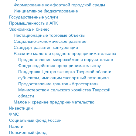
Формирование комфортной городской среды
Государственные услуги
Символика
муниципального округа Тверской области
Финансовое управление
Инициативное бюджетирование
Государственные услуги
Промышленность и АПК
Устав
Администрация Кашинского муниципального округа
Бюджет для граждан
Промышленность и АПК
Экономика и бизнес
Экономика и бизнес
Гостям округа
Тверской области
Имущество
Нестационарные торговые объекты
Социально-экономическое развитие
...
Туризм
Управление сельскими территориями
Выявление правообладателей ранее учтенных
Стандарт развития конкуренции
Развитие малого и среднего предпринимательства
Культура
Открытые данные
объектов недвижимости
Предоставление микрозаймов и поручительств
Фонда содействия предпринимательству
Образование
Работа с обращениями граждан
Имущественная поддержка субъектов малого и
Поддержка Центра экспорта Тверской области
субъектам, имеющим экспортный потенциал
Здравоохранение
Муниципальный контроль
среднего предпринимательства
Предоставление грантов «Агростартап»
Министерством сельского хозяйства Тверской
Социальная защита
Муниципальные услуги
Информационная поддержка субъектов малого и
области
Малое и среднее предпринимательство
Фотоальбом
Проекты административных регламентов
среднего предпринимательства
Инвестиции
ФМС
Антимонопольный комплаенс
Муниципальные программы
Социальный фонд России
Налоги
Противодействие коррупции
Контрольно-счетная палата
Пенсионный фонд