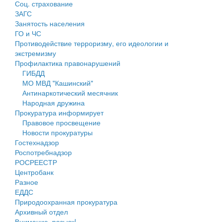
Соц. страхование
Персональные данные
ЗАГС
Занятость населения
Оценка регулирующего воздействия
ГО и ЧС
Противодействие терроризму, его идеологии и
Деятельность МУ
экстремизму
Профилактика правонарушений
Нормативы градостроительного проектирования
ГИБДД
МО МВД "Кашинский"
Правила землепользования и застройки
Антинаркотический месячник
Народная дружина
Генеральные планы
Прокуратура информирует
Правовое просвещение
Проекты планировки территории
Новости прокуратуры
Гостехнадзор
Собрание депутатов
Роспотребнадзор
РОСРЕЕСТР
Городское поселение
Центробанк
Разное
Сельские поселения
ЕДДС
Природоохранная прокуратура
Архивный отдел
Внимание, розыск!