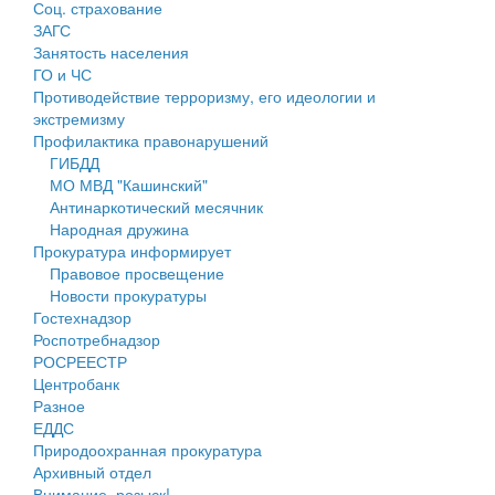
Соц. страхование
Персональные данные
ЗАГС
Занятость населения
Оценка регулирующего воздействия
ГО и ЧС
Противодействие терроризму, его идеологии и
Деятельность МУ
экстремизму
Профилактика правонарушений
Нормативы градостроительного проектирования
ГИБДД
МО МВД "Кашинский"
Правила землепользования и застройки
Антинаркотический месячник
Народная дружина
Генеральные планы
Прокуратура информирует
Правовое просвещение
Проекты планировки территории
Новости прокуратуры
Гостехнадзор
Собрание депутатов
Роспотребнадзор
РОСРЕЕСТР
Городское поселение
Центробанк
Разное
Сельские поселения
ЕДДС
Природоохранная прокуратура
Архивный отдел
Внимание, розыск!