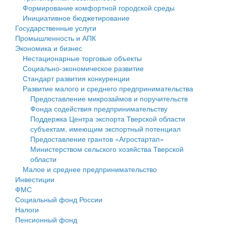
Формирование комфортной городской среды
Государственные услуги
Символика
муниципального округа Тверской области
Финансовое управление
Инициативное бюджетирование
Государственные услуги
Промышленность и АПК
Устав
Администрация Кашинского муниципального округа
Бюджет для граждан
Промышленность и АПК
Экономика и бизнес
Экономика и бизнес
Гостям округа
Тверской области
Имущество
Нестационарные торговые объекты
Социально-экономическое развитие
...
Туризм
Управление сельскими территориями
Выявление правообладателей ранее учтенных
Стандарт развития конкуренции
Развитие малого и среднего предпринимательства
Культура
Открытые данные
объектов недвижимости
Предоставление микрозаймов и поручительств
Фонда содействия предпринимательству
Образование
Работа с обращениями граждан
Имущественная поддержка субъектов малого и
Поддержка Центра экспорта Тверской области
субъектам, имеющим экспортный потенциал
Здравоохранение
Муниципальный контроль
среднего предпринимательства
Предоставление грантов «Агростартап»
Министерством сельского хозяйства Тверской
Социальная защита
Муниципальные услуги
Информационная поддержка субъектов малого и
области
Малое и среднее предпринимательство
Фотоальбом
Проекты административных регламентов
среднего предпринимательства
Инвестиции
ФМС
Антимонопольный комплаенс
Муниципальные программы
Социальный фонд России
Налоги
Противодействие коррупции
Контрольно-счетная палата
Пенсионный фонд