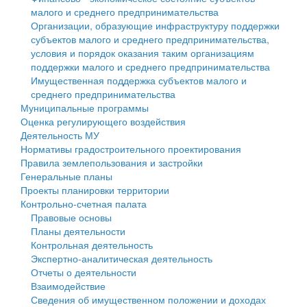
малого и среднего предпринимательства
Персональные данные
Организации, образующие инфраструктуру поддержки
субъектов малого и среднего предпринимательства,
Оценка регулирующего воздействия
условия и порядок оказания таким организациям
поддержки малого и среднего предпринимательства
Деятельность МУ
Имущественная поддержка субъектов малого и
среднего предпринимательства
Нормативы градостроительного проектирования
Муниципальные программы
Оценка регулирующего воздействия
Правила землепользования и застройки
Деятельность МУ
Нормативы градостроительного проектирования
Генеральные планы
Правила землепользования и застройки
Генеральные планы
Проекты планировки территории
Проекты планировки территории
Контрольно-счетная палата
Собрание депутатов
Правовые основы
Планы деятельности
Городское поселение
Контрольная деятельность
Экспертно-аналитическая деятельность
Сельские поселения
Отчеты о деятельности
Взаимодействие
Сведения об имущественном положении и доходах