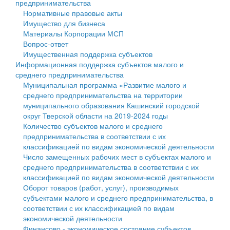
предпринимательства
Нормативные правовые акты
Государственные услуги
Символика
муниципального округа Тверской области
Финансовое управление
Имущество для бизнеса
Материалы Корпорации МСП
Промышленность и АПК
Устав
Администрация Кашинского муниципального округа
Бюджет для граждан
Вопрос-ответ
Имущественная поддержка субъектов
Экономика и бизнес
Гостям округа
Тверской области
Имущество
Информационная поддержка субъектов малого и
среднего предпринимательства
...
Туризм
Управление сельскими территориями
Выявление правообладателей ранее учтенных
Муниципальная программа «Развитие малого и
среднего предпринимательства на территории
Культура
Открытые данные
объектов недвижимости
муниципального образования Кашинский городской
округ Тверской области на 2019-2024 годы
Образование
Работа с обращениями граждан
Имущественная поддержка субъектов малого и
Количество субъектов малого и среднего
предпринимательства в соответствии с их
Здравоохранение
Муниципальный контроль
среднего предпринимательства
классификацией по видам экономической деятельности
Число замещенных рабочих мест в субъектах малого и
Социальная защита
Муниципальные услуги
Информационная поддержка субъектов малого и
среднего предпринимательства в соответствии с их
классификацией по видам экономической деятельности
Фотоальбом
Проекты административных регламентов
среднего предпринимательства
Оборот товаров (работ, услуг), производимых
субъектами малого и среднего предпринимательства, в
Антимонопольный комплаенс
Муниципальные программы
соответствии с их классификацией по видам
экономической деятельности
Противодействие коррупции
Контрольно-счетная палата
Финансово - экономическое состояние субъектов