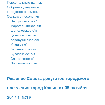
Персональные данные
Собрание депутатов
Городское поселение
Сельские поселения
Пестриковское с/п
Фарафоновское с/п
Шепелевское с/п
Давыдовское с/п
Карабузинское с/п
Уницкое с/п
Барыковское с/п
Булатовское с/п
Славковское с/п
Письяковское с/п
Решение Совета депутатов городского
поселения город Кашин от 05 октября
2017 г. №16