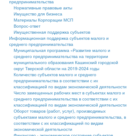
предпринимательства
Нормативные правовые акты
Государственные услуги
Символика
муниципального округа Тверской области
Финансовое управление
Имущество для бизнеса
Материалы Корпорации МСП
Промышленность и АПК
Устав
Администрация Кашинского муниципального округа
Бюджет для граждан
Вопрос-ответ
Имущественная поддержка субъектов
Экономика и бизнес
Гостям округа
Тверской области
Имущество
Информационная поддержка субъектов малого и
среднего предпринимательства
...
Туризм
Управление сельскими территориями
Выявление правообладателей ранее учтенных
Муниципальная программа «Развитие малого и
среднего предпринимательства на территории
Культура
Открытые данные
объектов недвижимости
муниципального образования Кашинский городской
округ Тверской области на 2019-2024 годы
Образование
Работа с обращениями граждан
Имущественная поддержка субъектов малого и
Количество субъектов малого и среднего
предпринимательства в соответствии с их
Здравоохранение
Муниципальный контроль
среднего предпринимательства
классификацией по видам экономической деятельности
Число замещенных рабочих мест в субъектах малого и
Социальная защита
Муниципальные услуги
Информационная поддержка субъектов малого и
среднего предпринимательства в соответствии с их
классификацией по видам экономической деятельности
Фотоальбом
Проекты административных регламентов
среднего предпринимательства
Оборот товаров (работ, услуг), производимых
субъектами малого и среднего предпринимательства, в
Антимонопольный комплаенс
Муниципальные программы
соответствии с их классификацией по видам
экономической деятельности
Противодействие коррупции
Контрольно-счетная палата
Финансово - экономическое состояние субъектов