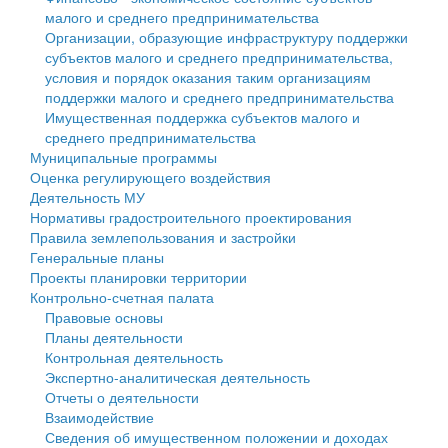
малого и среднего предпринимательства
Персональные данные
Организации, образующие инфраструктуру поддержки
субъектов малого и среднего предпринимательства,
Оценка регулирующего воздействия
условия и порядок оказания таким организациям
поддержки малого и среднего предпринимательства
Деятельность МУ
Имущественная поддержка субъектов малого и
среднего предпринимательства
Нормативы градостроительного проектирования
Муниципальные программы
Оценка регулирующего воздействия
Правила землепользования и застройки
Деятельность МУ
Нормативы градостроительного проектирования
Генеральные планы
Правила землепользования и застройки
Генеральные планы
Проекты планировки территории
Проекты планировки территории
Контрольно-счетная палата
Собрание депутатов
Правовые основы
Планы деятельности
Городское поселение
Контрольная деятельность
Экспертно-аналитическая деятельность
Сельские поселения
Отчеты о деятельности
Взаимодействие
Сведения об имущественном положении и доходах