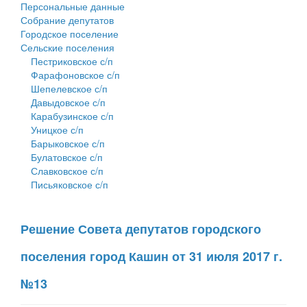
Персональные данные
Собрание депутатов
Городское поселение
Сельские поселения
Пестриковское с/п
Фарафоновское с/п
Шепелевское с/п
Давыдовское с/п
Карабузинское с/п
Уницкое с/п
Барыковское с/п
Булатовское с/п
Славковское с/п
Письяковское с/п
Решение Совета депутатов городского
поселения город Кашин от 31 июля 2017 г.
№13