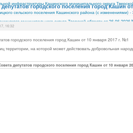
ной инфраструктуры Кашинского муниципального округа Тверской
депутатов городского поселения город Кашин от 
ицкого сельского поселения Кашинского района (с изменениями)
-
шинского муниципального округа Тверской области от 26.06.2026
17, 16:32
атов городского поселения город Кашин от 10 января 2017 г. №1
иц территории, на которой может действовать добровольная народ
овета депутатов городского поселения город Кашин от 10 января 20