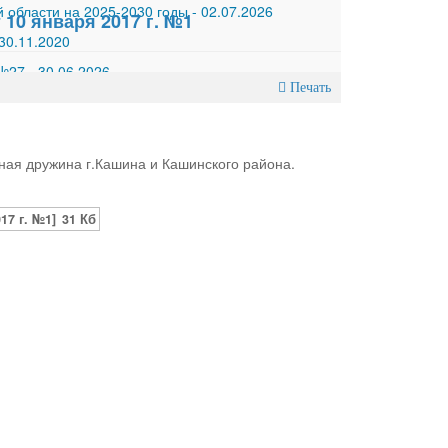
 области на 2025-2030 годы
-
02.07.2026
10 января 2017 г. №1
30.11.2020
 №27
-
30.06.2026
Печать
ная дружина г.Кашина и Кашинского района.
17 г. №1]
31 Кб