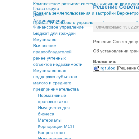
Комплексное развитие системы жилищно-коммуналь
Решение Совета 
Глава округа
Правила землепользования и застройки Верхнетро
Дума
Администрация
Приказ Финансового управления Администрации Ка
Финансовое управление
Опубликовано: 13.02.20
Бюджет для граждан
Имущество
Решение Совета депут
Выявление
Об установлении гран
правообладателей
ранее учтенных
Вложения:
объектов недвижимости
rg1.doc
[Решение С
Имущественная
поддержка субъектов
малого и среднего
предпринимательства
Нормативные
правовые акты
Имущество для
бизнеса
Материалы
Корпорации МСП
Вопрос-ответ
Имущественная