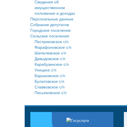
Сведения об
имущественном
положении и доходах
Персональные данные
Собрание депутатов
Городское поселение
Сельские поселения
Пестриковское с/п
Фарафоновское с/п
Шепелевское с/п
Давыдовское с/п
Карабузинское с/п
Уницкое с/п
Барыковское с/п
Булатовское с/п
Славковское с/п
Письяковское с/п