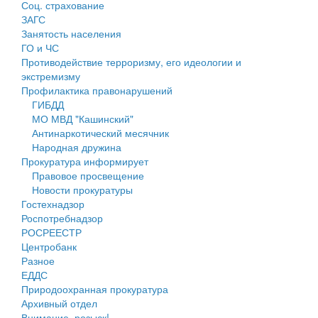
Соц. страхование
Персональные данные
ЗАГС
Занятость населения
Оценка регулирующего воздействия
ГО и ЧС
Противодействие терроризму, его идеологии и
Деятельность МУ
экстремизму
Профилактика правонарушений
Нормативы градостроительного проектирования
ГИБДД
МО МВД "Кашинский"
Правила землепользования и застройки
Антинаркотический месячник
Народная дружина
Генеральные планы
Прокуратура информирует
Правовое просвещение
Проекты планировки территории
Новости прокуратуры
Гостехнадзор
Собрание депутатов
Роспотребнадзор
РОСРЕЕСТР
Городское поселение
Центробанк
Разное
Сельские поселения
ЕДДС
Природоохранная прокуратура
Архивный отдел
Внимание, розыск!