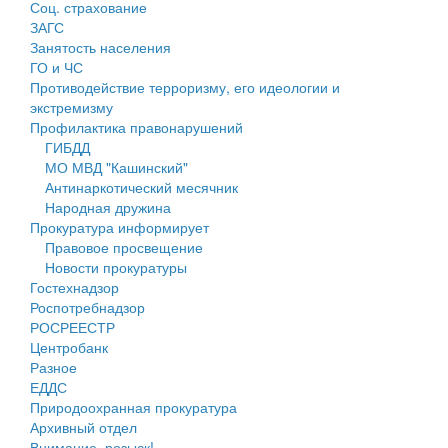
Соц. страхование
Персональные данные
ЗАГС
Занятость населения
Оценка регулирующего воздействия
ГО и ЧС
Противодействие терроризму, его идеологии и
Деятельность МУ
экстремизму
Профилактика правонарушений
Нормативы градостроительного проектирования
ГИБДД
МО МВД "Кашинский"
Правила землепользования и застройки
Антинаркотический месячник
Народная дружина
Генеральные планы
Прокуратура информирует
Правовое просвещение
Проекты планировки территории
Новости прокуратуры
Гостехнадзор
Собрание депутатов
Роспотребнадзор
РОСРЕЕСТР
Городское поселение
Центробанк
Разное
Сельские поселения
ЕДДС
Природоохранная прокуратура
Архивный отдел
Внимание, розыск!