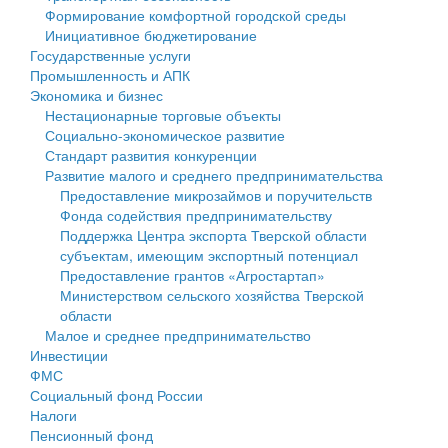
Формирование комфортной городской среды
Государственные услуги
Символика
муниципального округа Тверской области
Финансовое управление
Инициативное бюджетирование
Государственные услуги
Промышленность и АПК
Устав
Администрация Кашинского муниципального округа
Бюджет для граждан
Промышленность и АПК
Экономика и бизнес
Экономика и бизнес
Гостям округа
Тверской области
Имущество
Нестационарные торговые объекты
Социально-экономическое развитие
...
Туризм
Управление сельскими территориями
Выявление правообладателей ранее учтенных
Стандарт развития конкуренции
Развитие малого и среднего предпринимательства
Культура
Открытые данные
объектов недвижимости
Предоставление микрозаймов и поручительств
Фонда содействия предпринимательству
Образование
Работа с обращениями граждан
Имущественная поддержка субъектов малого и
Поддержка Центра экспорта Тверской области
субъектам, имеющим экспортный потенциал
Здравоохранение
Муниципальный контроль
среднего предпринимательства
Предоставление грантов «Агростартап»
Министерством сельского хозяйства Тверской
Социальная защита
Муниципальные услуги
Информационная поддержка субъектов малого и
области
Малое и среднее предпринимательство
Фотоальбом
Проекты административных регламентов
среднего предпринимательства
Инвестиции
ФМС
Антимонопольный комплаенс
Муниципальные программы
Социальный фонд России
Налоги
Противодействие коррупции
Контрольно-счетная палата
Пенсионный фонд