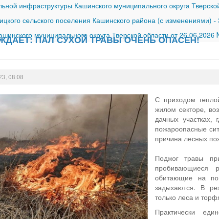
ной инфраструктуры Кашинского муниципального округа Тверской
ицкого сельского поселения Кашинского района (с изменениями)
-
шинского муниципального округа Тверской области от 26.06.2026
ЖДАЕТ: ПАЛ СУХОЙ ТРАВЫ ОЧЕНЬ ОПАСЕН!
23, 08:08
С приходом тепло
жилом секторе, во
дачных участках, 
пожароопасные сит
причина лесных по
Поджог травы пр
пробивающиеся р
обитающие на пов
задыхаются. В ре
только леса и торф
Практически ед