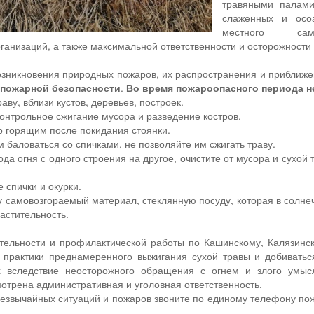
травяными палами
слаженных и осоз
местного само
ганизаций, а также максимальной ответственности и осторожности 
возникновения природных пожаров, их распространения и приближ
пожарной безопасности
.
Во время пожароопасного периода н
раву, вблизи кустов, деревьев, построек.
контрольное сжигание мусора и разведение костров.
ер горящим после покидания стоянки.
 баловаться со спичками, не позволяйте им сжигать траву.
ода огня с одного строения на другое, очистите от мусора и сухо
 спички и окурки.
су самовозгораемый материал, стеклянную посуду, которая в солн
астительность.
тельности и профилактической работы по Кашинскому, Калязинс
т практики преднамеренного выжигания сухой травы и добивать
х вследствие неосторожного обращения с огнем и злого умыс
отрена административная и уголовная ответственность.
езвычайных ситуаций и пожаров звоните по единому телефону по