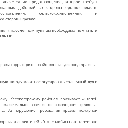
 является их предотвращение, которое требует
нанных действий со стороны органов власти,
управления, сельскохозяйственных и
со стороны граждан.
ения к населённым пунктам необходимо
помнить и
ельзя
:
й травы территорию хозяйственных дворов, гаражных
ечную погоду может сфокусировать солнечный луч и
кому, Кесовогорскому районам призывает жителей
ся максимально возможного сокращения травяных
ла. За нарушение требований правил пожарной
жарных и спасателей «01», с мобильного телефона