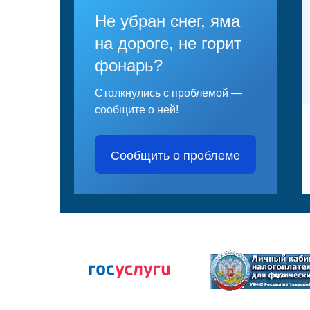
Не убран снег, яма
на дороге, не горит
фонарь?
Столкнулись с проблемой —
сообщите о ней!
Сообщить о проблеме