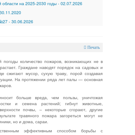
 области на 2025-2030 годы
-
02.07.2026
30.11.2020
 №27
-
30.06.2026
Печать
й погоды количество пожаров, возникающих не в
зрастает. Граждане наводят порядок на садовых и
где сжигают мусор, сухую траву, порой создавая
уации. На протяжении ряда лет палы — основная
жаров.
иносит больше вреда, чем пользы, уничтожая
остки и семена растений; гибнут животные,
ерхности почвы, – некоторые сгорают, другие
зультате травяного пожара загореться могут не
яники, но и дома, сараи.
инственным эффективным способом борьбы с