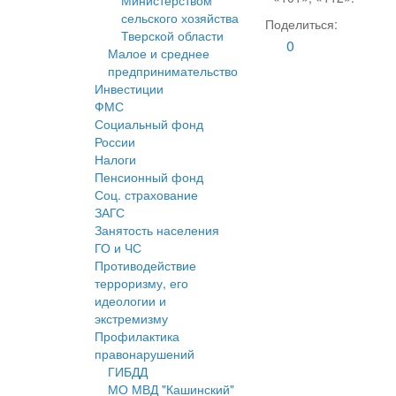
Министерством
сельского хозяйства
Поделиться:
Тверской области
0
Малое и среднее
предпринимательство
Инвестиции
ФМС
Социальный фонд
России
Налоги
Пенсионный фонд
Соц. страхование
ЗАГС
Занятость населения
ГО и ЧС
Противодействие
терроризму, его
идеологии и
экстремизму
Профилактика
правонарушений
ГИБДД
МО МВД "Кашинский"