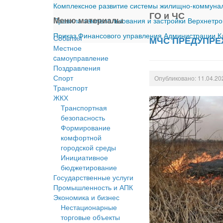
Комплексное развитие системы жилищно-коммуналь
ГО и ЧС
Меню материалы
Правила землепользования и застройки Верхнетро
Приказ Финансового управления Администрации Ка
События
МЧС ПРЕДУПРЕ
Местное
cамоуправление
Поздравления
Спорт
Опубликовано: 11.04.20
Транспорт
ЖКХ
Транспортная
безопасность
Формирование
комфортной
городской среды
Инициативное
бюджетирование
Государственные услуги
Промышленность и АПК
Экономика и бизнес
Нестационарные
торговые объекты