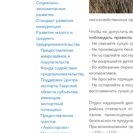
Социально-
экономическое
развитие
лесохозяйственных ор
Стандарт развития
конкуренции
Чтобы не допустить 
Развитие малого и
соблюдать правила 
среднего
- Не сжигайте сухую т
предпринимательства
- Не производите бес
Предоставление
- Не оставляйте кост
микрозаймов и
- Не разрешайте детям
поручительств
- Во избежание перех
Фонда содействия
кооперативов.
предпринимательству
- Не бросайте горящие
Поддержка Центра
- Не оставляйте в ле
экспорта Тверской
воспламенить сухую р
области субъектам,
имеющим
Отдел надзорной дея
экспортный
района отказаться о
потенциал
палов, происходящи
Предоставление
безопасности предусм
грантов
При возникновении чр
«Агростартап»
- «101», «112».