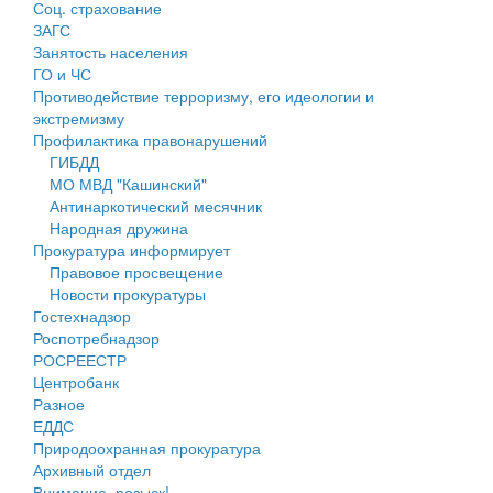
Соц. страхование
Персональные данные
ЗАГС
Занятость населения
Оценка регулирующего воздействия
ГО и ЧС
Противодействие терроризму, его идеологии и
Деятельность МУ
экстремизму
Профилактика правонарушений
Нормативы градостроительного проектирования
ГИБДД
МО МВД "Кашинский"
Правила землепользования и застройки
Антинаркотический месячник
Народная дружина
Генеральные планы
Прокуратура информирует
Правовое просвещение
Проекты планировки территории
Новости прокуратуры
Гостехнадзор
Собрание депутатов
Роспотребнадзор
РОСРЕЕСТР
Городское поселение
Центробанк
Разное
Сельские поселения
ЕДДС
Природоохранная прокуратура
Архивный отдел
Внимание, розыск!