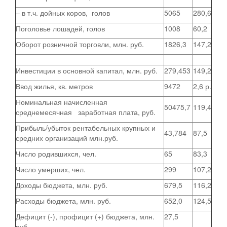
– в т.ч. дойных коров, голов
5065
280,6
Поголовье лошадей, голов
1008
60,2
Оборот розничной торговли, млн. руб.
1826,3
147,2
Инвестиции в основной капитал, млн. руб.
279,453
149,2
Ввод жилья, кв. метров
9472
2,6 р.
Номинальная начисленная
50475,7
119,4
среднемесячная заработная плата, руб.
Прибыль/убыток рентабельных крупных и
43,784
87,5
средних организаций млн.руб.
Число родившихся, чел.
65
83,3
Число умерших, чел.
299
107,2
Доходы бюджета, млн. руб.
679,5
116,2
Расходы бюджета, млн. руб.
652,0
124,5
Дефицит (-), профицит (+) бюджета, млн.
27,5
руб.