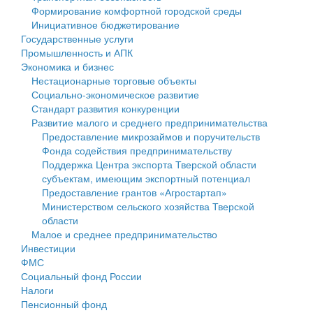
Формирование комфортной городской среды
Государственные услуги
Символика
муниципального округа Тверской области
Финансовое управление
Инициативное бюджетирование
Государственные услуги
Промышленность и АПК
Устав
Администрация Кашинского муниципального округа
Бюджет для граждан
Промышленность и АПК
Экономика и бизнес
Экономика и бизнес
Гостям округа
Тверской области
Имущество
Нестационарные торговые объекты
Социально-экономическое развитие
...
Туризм
Управление сельскими территориями
Выявление правообладателей ранее учтенных
Стандарт развития конкуренции
Развитие малого и среднего предпринимательства
Культура
Открытые данные
объектов недвижимости
Предоставление микрозаймов и поручительств
Фонда содействия предпринимательству
Образование
Работа с обращениями граждан
Имущественная поддержка субъектов малого и
Поддержка Центра экспорта Тверской области
субъектам, имеющим экспортный потенциал
Здравоохранение
Муниципальный контроль
среднего предпринимательства
Предоставление грантов «Агростартап»
Министерством сельского хозяйства Тверской
Социальная защита
Муниципальные услуги
Информационная поддержка субъектов малого и
области
Малое и среднее предпринимательство
Фотоальбом
Проекты административных регламентов
среднего предпринимательства
Инвестиции
ФМС
Антимонопольный комплаенс
Муниципальные программы
Социальный фонд России
Налоги
Противодействие коррупции
Контрольно-счетная палата
Пенсионный фонд