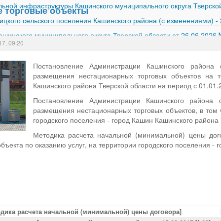
ной инфраструктуры Кашинского муниципального округа Тверской
 торговые объекты
ицкого сельского поселения Кашинского района (с изменениями)
-
шинского муниципального округа Тверской области от 26.06.2026
17, 09:20
Постановление Администрации Кашинского района
размещения нестационарных торговых объектов на т
Кашинского района Тверской области на период с 01.01.2
Постановление Администрации Кашинского района
размещения нестационарных торговых объектов, в том 
городского поселения - город Кашин Кашинского района 
Методика расчета начальной (минимальной) цены дог
 объекта по оказанию услуг, на территории городского поселения -
одика расчета начальной (минимальной) цены договора]