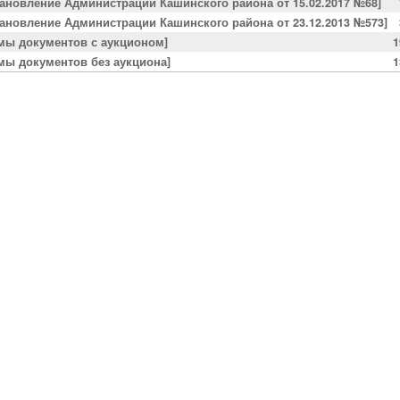
тановление Администрации Кашинского района от 15.02.2017 №68]
тановление Администрации Кашинского района от 23.12.2013 №573]
мы документов с аукционом]
1
мы документов без аукциона]
1