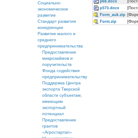
p68.docx
[Пос
Социально-
p573.docx
[Пос
экономическое
развитие
Form_auk.zip
[Фор
Стандарт развития
Form.zip
[Фор
конкуренции
Развитие малого и
среднего
предпринимательства
Предоставление
микрозаймов и
поручительств
Фонда содействия
предпринимательству
Поддержка Центра
экспорта Тверской
области субъектам,
имеющим
экспортный
потенциал
Предоставление
грантов
«Агростартап»