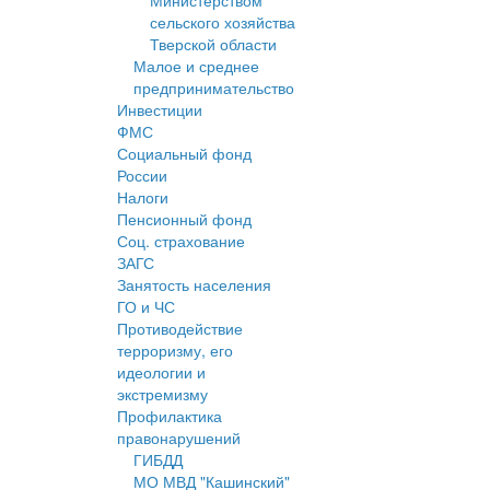
Министерством
сельского хозяйства
Тверской области
Малое и среднее
предпринимательство
Инвестиции
ФМС
Социальный фонд
России
Налоги
Пенсионный фонд
Соц. страхование
ЗАГС
Занятость населения
ГО и ЧС
Противодействие
терроризму, его
идеологии и
экстремизму
Профилактика
правонарушений
ГИБДД
МО МВД "Кашинский"