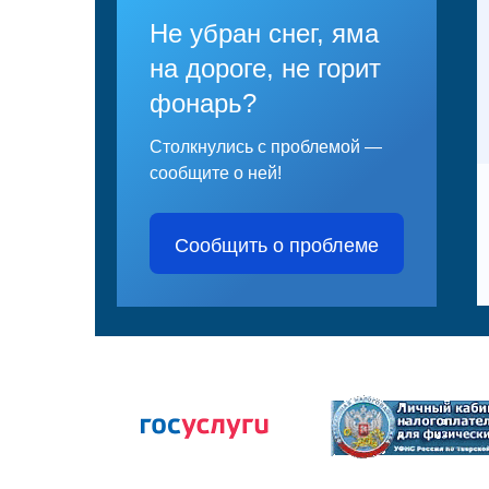
Не убран снег, яма
на дороге, не горит
фонарь?
Столкнулись с проблемой —
сообщите о ней!
Сообщить о проблеме