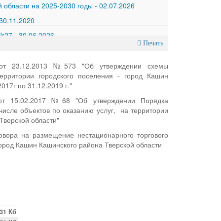
 области на 2025-2030 годы
-
02.07.2026
30.11.2020
 №27
-
30.06.2026
Печать
 от 23.12.2013 №573 "
Об утверждении схемы
ерритории городского поселения - город Кашин
017г по 31.12.2019 г."
 от 15.02.2017 №68 "
Об утверждении Порядка
числе объектов по оказанию услуг, на территории
Тверской области"
овора на размещение нестационарного торгового
 город Кашин Кашинского района Тверской области
31 Кб