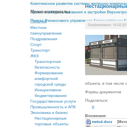
Комплексное развитие системы жилищно-коммуналь
Нестационарные
Меню материалы
Правила землепользования и застройки Верхнетро
Приказ Финансового управления Администрации Ка
События
Опубликовано: 16.02.20
Местное
cамоуправление
Поздравления
Спорт
Транспорт
ЖКХ
Транспортная
безопасность
Формирование
комфортной
объекта, в том числе
городской среды
Инициативное
Формы документов
бюджетирование
Поделиться:
Государственные услуги
Промышленность и АПК
0
Экономика и бизнес
Вложения:
Нестационарные
metod.docx
[Мет
торговые объекты