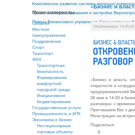
Комплексное развитие системы жилищно-коммуналь
«Бизнес и влас
Меню материалы
Правила землепользования и застройки Верхнетро
Приказ Финансового управления Администрации Ка
События
Опубликовано: 13.05.20
Местное
cамоуправление
Поздравления
Спорт
Транспорт
ЖКХ
Транспортная
безопасность
Формирование
«Бизнес и власть: о
комфортной
открытости и сотрудн
городской среды
предпринимателей Ве
Инициативное
26 мая в 14.00 в бизн
бюджетирование
разговора» с времен
Государственные услуги
Приглашаем Вас к диа
Промышленность и АПК
Регистрация на встре
Экономика и бизнес
Поделиться:
Нестационарные
торговые объекты
0