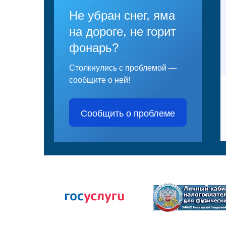
Не убран снег, яма
на дороге, не горит
фонарь?
Столкнулись с проблемой —
сообщите о ней!
Сообщить о проблеме