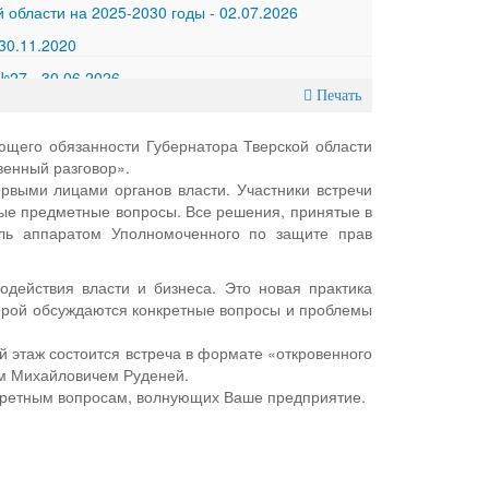
 области на 2025-2030 годы
-
02.07.2026
30.11.2020
 №27
-
30.06.2026
Печать
ющего обязанности Губернатора Тверской области
овенный разговор».
рвыми лицами органов власти. Участники встречи
ные предметные вопросы. Все решения, принятые в
оль аппаратом Уполномоченного по защите прав
одействия власти и бизнеса. Это новая практика
торой обсуждаются конкретные вопросы и проблемы
2-й этаж состоится встреча в формате «откровенного
ем Михайловичем Руденей.
нкретным вопросам, волнующих Ваше предприятие.