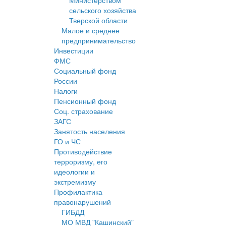
Министерством
сельского хозяйства
Тверской области
Малое и среднее
предпринимательство
Инвестиции
ФМС
Социальный фонд
России
Налоги
Пенсионный фонд
Соц. страхование
ЗАГС
Занятость населения
ГО и ЧС
Противодействие
терроризму, его
идеологии и
экстремизму
Профилактика
правонарушений
ГИБДД
МО МВД "Кашинский"