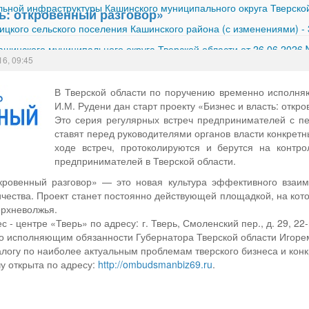
ной инфраструктуры Кашинского муниципального округа Тверской
ть: откровенный разговор»
ицкого сельского поселения Кашинского района (с изменениями)
-
шинского муниципального округа Тверской области от 26.06.2026
16, 09:45
В Тверской области по поручению временно исполня
И.М. Рудени дан старт проекту «Бизнес и власть: откр
Это серия регулярных встреч предпринимателей с пе
ставят перед руководителями органов власти конкрет
ходе встреч, протоколируются и берутся на контр
предпринимателей в Тверской области.
ткровенный разговор» — это новая культура эффективного взаим
ичества. Проект станет постоянно действующей площадкой, на ко
рхневолжья.
ес - центре «Тверь» по адресу: г. Тверь, Смоленский пер., д. 29, 2
но исполняющим обязанности Губернатора Тверской области Игор
логу по наиболее актуальным проблемам тверского бизнеса и ко
чу открыта по адресу:
http://ombudsmanbiz69.ru
.