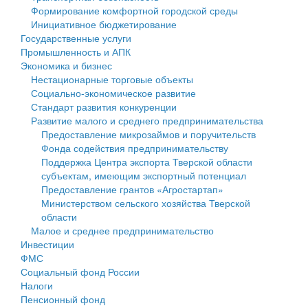
Формирование комфортной городской среды
Государственные услуги
Символика
муниципального округа Тверской области
Финансовое управление
Инициативное бюджетирование
Государственные услуги
Промышленность и АПК
Устав
Администрация Кашинского муниципального округа
Бюджет для граждан
Промышленность и АПК
Экономика и бизнес
Экономика и бизнес
Гостям округа
Тверской области
Имущество
Нестационарные торговые объекты
Социально-экономическое развитие
...
Туризм
Управление сельскими территориями
Выявление правообладателей ранее учтенных
Стандарт развития конкуренции
Развитие малого и среднего предпринимательства
Культура
Открытые данные
объектов недвижимости
Предоставление микрозаймов и поручительств
Фонда содействия предпринимательству
Образование
Работа с обращениями граждан
Имущественная поддержка субъектов малого и
Поддержка Центра экспорта Тверской области
субъектам, имеющим экспортный потенциал
Здравоохранение
Муниципальный контроль
среднего предпринимательства
Предоставление грантов «Агростартап»
Министерством сельского хозяйства Тверской
Социальная защита
Муниципальные услуги
Информационная поддержка субъектов малого и
области
Малое и среднее предпринимательство
Фотоальбом
Проекты административных регламентов
среднего предпринимательства
Инвестиции
ФМС
Антимонопольный комплаенс
Муниципальные программы
Социальный фонд России
Налоги
Противодействие коррупции
Контрольно-счетная палата
Пенсионный фонд