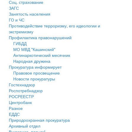
Соц. страхование
Персональные данные
ЗАГС
Занятость населения
Оценка регулирующего воздействия
ГО и ЧС
Противодействие терроризму, его идеологии и
Деятельность МУ
экстремизму
Профилактика правонарушений
Нормативы градостроительного проектирования
ГИБДД
МО МВД "Кашинский"
Правила землепользования и застройки
Антинаркотический месячник
Народная дружина
Генеральные планы
Прокуратура информирует
Правовое просвещение
Проекты планировки территории
Новости прокуратуры
Гостехнадзор
Собрание депутатов
Роспотребнадзор
РОСРЕЕСТР
Городское поселение
Центробанк
Разное
Сельские поселения
ЕДДС
Природоохранная прокуратура
Архивный отдел
Внимание, розыск!