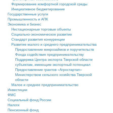
Формирование комфортной городской среды
Государственные услуги
Символика
муниципального округа Тверской области
Финансовое управление
Инициативное бюджетирование
Государственные услуги
Промышленность и АПК
Устав
Администрация Кашинского муниципального округа
Бюджет для граждан
Промышленность и АПК
Экономика и бизнес
Экономика и бизнес
Гостям округа
Тверской области
Имущество
Нестационарные торговые объекты
Социально-экономическое развитие
...
Туризм
Управление сельскими территориями
Выявление правообладателей ранее учтенных
Стандарт развития конкуренции
Развитие малого и среднего предпринимательства
Культура
Открытые данные
объектов недвижимости
Предоставление микрозаймов и поручительств
Фонда содействия предпринимательству
Образование
Работа с обращениями граждан
Имущественная поддержка субъектов малого и
Поддержка Центра экспорта Тверской области
субъектам, имеющим экспортный потенциал
Здравоохранение
Муниципальный контроль
среднего предпринимательства
Предоставление грантов «Агростартап»
Министерством сельского хозяйства Тверской
Социальная защита
Муниципальные услуги
Информационная поддержка субъектов малого и
области
Малое и среднее предпринимательство
Фотоальбом
Проекты административных регламентов
среднего предпринимательства
Инвестиции
ФМС
Антимонопольный комплаенс
Муниципальные программы
Социальный фонд России
Налоги
Противодействие коррупции
Контрольно-счетная палата
Пенсионный фонд