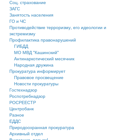
Соц. страхование
Персональные данные
ЗАГС
Занятость населения
Оценка регулирующего воздействия
ГО и ЧС
Противодействие терроризму, его идеологии и
Деятельность МУ
экстремизму
Профилактика правонарушений
Нормативы градостроительного проектирования
ГИБДД
МО МВД "Кашинский"
Правила землепользования и застройки
Антинаркотический месячник
Народная дружина
Генеральные планы
Прокуратура информирует
Правовое просвещение
Проекты планировки территории
Новости прокуратуры
Гостехнадзор
Собрание депутатов
Роспотребнадзор
РОСРЕЕСТР
Городское поселение
Центробанк
Разное
Сельские поселения
ЕДДС
Природоохранная прокуратура
Архивный отдел
Внимание, розыск!