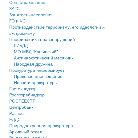
Соц. страхование
Персональные данные
ЗАГС
Занятость населения
Оценка регулирующего воздействия
ГО и ЧС
Противодействие терроризму, его идеологии и
Деятельность МУ
экстремизму
Профилактика правонарушений
Нормативы градостроительного проектирования
ГИБДД
МО МВД "Кашинский"
Правила землепользования и застройки
Антинаркотический месячник
Народная дружина
Генеральные планы
Прокуратура информирует
Правовое просвещение
Проекты планировки территории
Новости прокуратуры
Гостехнадзор
Собрание депутатов
Роспотребнадзор
РОСРЕЕСТР
Городское поселение
Центробанк
Разное
Сельские поселения
ЕДДС
Природоохранная прокуратура
Архивный отдел
Внимание, розыск!