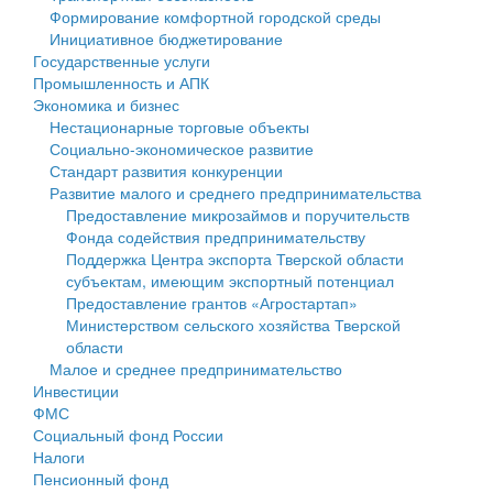
Формирование комфортной городской среды
Государственные услуги
Символика
муниципального округа Тверской области
Финансовое управление
Инициативное бюджетирование
Государственные услуги
Промышленность и АПК
Устав
Администрация Кашинского муниципального округа
Бюджет для граждан
Промышленность и АПК
Экономика и бизнес
Экономика и бизнес
Гостям округа
Тверской области
Имущество
Нестационарные торговые объекты
Социально-экономическое развитие
...
Туризм
Управление сельскими территориями
Выявление правообладателей ранее учтенных
Стандарт развития конкуренции
Развитие малого и среднего предпринимательства
Культура
Открытые данные
объектов недвижимости
Предоставление микрозаймов и поручительств
Фонда содействия предпринимательству
Образование
Работа с обращениями граждан
Имущественная поддержка субъектов малого и
Поддержка Центра экспорта Тверской области
субъектам, имеющим экспортный потенциал
Здравоохранение
Муниципальный контроль
среднего предпринимательства
Предоставление грантов «Агростартап»
Министерством сельского хозяйства Тверской
Социальная защита
Муниципальные услуги
Информационная поддержка субъектов малого и
области
Малое и среднее предпринимательство
Фотоальбом
Проекты административных регламентов
среднего предпринимательства
Инвестиции
ФМС
Антимонопольный комплаенс
Муниципальные программы
Социальный фонд России
Налоги
Противодействие коррупции
Контрольно-счетная палата
Пенсионный фонд