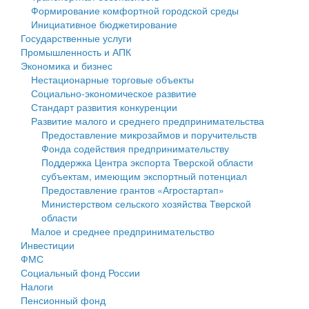
Формирование комфортной городской среды
Государственные услуги
Символика
муниципального округа Тверской области
Финансовое управление
Инициативное бюджетирование
Государственные услуги
Промышленность и АПК
Устав
Администрация Кашинского муниципального округа
Бюджет для граждан
Промышленность и АПК
Экономика и бизнес
Экономика и бизнес
Гостям округа
Тверской области
Имущество
Нестационарные торговые объекты
Социально-экономическое развитие
...
Туризм
Управление сельскими территориями
Выявление правообладателей ранее учтенных
Стандарт развития конкуренции
Развитие малого и среднего предпринимательства
Культура
Открытые данные
объектов недвижимости
Предоставление микрозаймов и поручительств
Фонда содействия предпринимательству
Образование
Работа с обращениями граждан
Имущественная поддержка субъектов малого и
Поддержка Центра экспорта Тверской области
субъектам, имеющим экспортный потенциал
Здравоохранение
Муниципальный контроль
среднего предпринимательства
Предоставление грантов «Агростартап»
Министерством сельского хозяйства Тверской
Социальная защита
Муниципальные услуги
Информационная поддержка субъектов малого и
области
Малое и среднее предпринимательство
Фотоальбом
Проекты административных регламентов
среднего предпринимательства
Инвестиции
ФМС
Антимонопольный комплаенс
Муниципальные программы
Социальный фонд России
Налоги
Противодействие коррупции
Контрольно-счетная палата
Пенсионный фонд