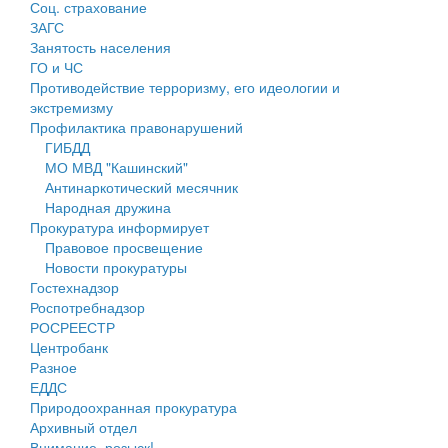
Соц. страхование
Персональные данные
ЗАГС
Занятость населения
Оценка регулирующего воздействия
ГО и ЧС
Противодействие терроризму, его идеологии и
Деятельность МУ
экстремизму
Профилактика правонарушений
Нормативы градостроительного проектирования
ГИБДД
МО МВД "Кашинский"
Правила землепользования и застройки
Антинаркотический месячник
Народная дружина
Генеральные планы
Прокуратура информирует
Правовое просвещение
Проекты планировки территории
Новости прокуратуры
Гостехнадзор
Собрание депутатов
Роспотребнадзор
РОСРЕЕСТР
Городское поселение
Центробанк
Разное
Сельские поселения
ЕДДС
Природоохранная прокуратура
Архивный отдел
Внимание, розыск!