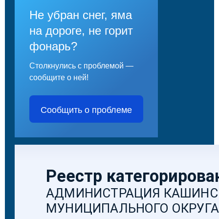
Не убран снег, яма
на дороге, не горит
фонарь?
Столкнулись с проблемой —
сообщите о ней!
Сообщить о проблеме