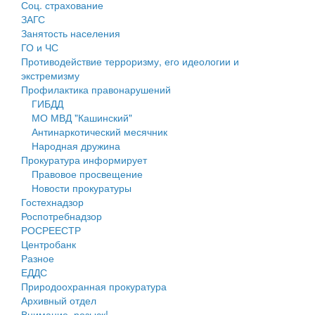
Соц. страхование
Персональные данные
ЗАГС
Занятость населения
Оценка регулирующего воздействия
ГО и ЧС
Противодействие терроризму, его идеологии и
Деятельность МУ
экстремизму
Профилактика правонарушений
Нормативы градостроительного проектирования
ГИБДД
МО МВД "Кашинский"
Правила землепользования и застройки
Антинаркотический месячник
Народная дружина
Генеральные планы
Прокуратура информирует
Правовое просвещение
Проекты планировки территории
Новости прокуратуры
Гостехнадзор
Собрание депутатов
Роспотребнадзор
РОСРЕЕСТР
Городское поселение
Центробанк
Разное
Сельские поселения
ЕДДС
Природоохранная прокуратура
Архивный отдел
Внимание, розыск!