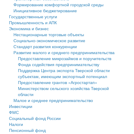
Формирование комфортной городской среды
Государственные услуги
Символика
муниципального округа Тверской области
Финансовое управление
Инициативное бюджетирование
Государственные услуги
Промышленность и АПК
Устав
Администрация Кашинского муниципального округа
Бюджет для граждан
Промышленность и АПК
Экономика и бизнес
Экономика и бизнес
Гостям округа
Тверской области
Имущество
Нестационарные торговые объекты
Социально-экономическое развитие
...
Туризм
Управление сельскими территориями
Выявление правообладателей ранее учтенных
Стандарт развития конкуренции
Развитие малого и среднего предпринимательства
Культура
Открытые данные
объектов недвижимости
Предоставление микрозаймов и поручительств
Фонда содействия предпринимательству
Образование
Работа с обращениями граждан
Имущественная поддержка субъектов малого и
Поддержка Центра экспорта Тверской области
субъектам, имеющим экспортный потенциал
Здравоохранение
Муниципальный контроль
среднего предпринимательства
Предоставление грантов «Агростартап»
Министерством сельского хозяйства Тверской
Социальная защита
Муниципальные услуги
Информационная поддержка субъектов малого и
области
Малое и среднее предпринимательство
Фотоальбом
Проекты административных регламентов
среднего предпринимательства
Инвестиции
ФМС
Антимонопольный комплаенс
Муниципальные программы
Социальный фонд России
Налоги
Противодействие коррупции
Контрольно-счетная палата
Пенсионный фонд