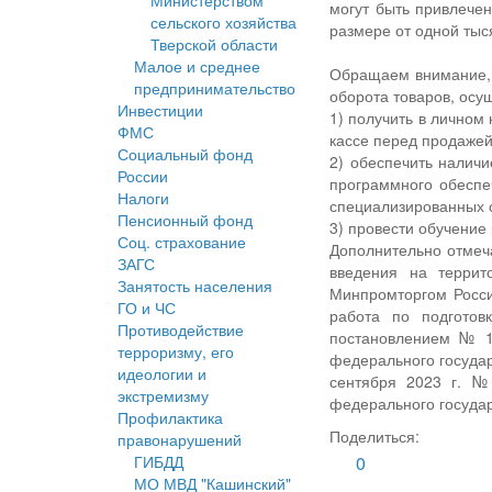
Министерством
могут быть привлечен
сельского хозяйства
размере от одной тыся
Тверской области
Малое и среднее
Обращаем внимание, 
предпринимательство
оборота товаров, ос
Инвестиции
1) получить в личном
ФМС
кассе перед продажей
Социальный фонд
2) обеспечить наличи
России
программного обеспе
Налоги
специализированных 
Пенсионный фонд
3) провести обучение
Соц. страхование
Дополнительно отмеча
ЗАГС
введения на терри
Занятость населения
Минпромторгом Росси
ГО и ЧС
работа по подготов
Противодействие
постановлением № 1
терроризму, его
федерального государ
идеологии и
сентября 2023 г. №
экстремизму
федерального государ
Профилактика
Поделиться:
правонарушений
ГИБДД
0
МО МВД "Кашинский"