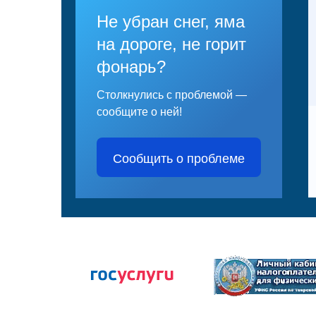
Не убран снег, яма
на дороге, не горит
фонарь?
Столкнулись с проблемой —
сообщите о ней!
Сообщить о проблеме