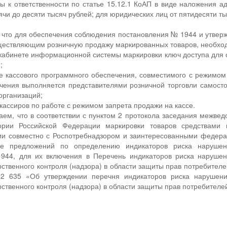
ы к ответственности по статье 15.12.1 КоАП в виде наложения 
чи до десяти тысяч рублей; для юридических лиц от пятидесяти тыс
что для обеспечения соблюдения постановления № 1944 и утверж
уществляющим розничную продажу маркированных товаров, необхо
 кабинете информационной системы маркировки ключ доступа для 
;
е кассового программного обеспечения, совместимого с режимом
чения выполняется представителями розничной торговли самосто
организаций;
 кассиров по работе с режимом запрета продажи на кассе.
ем, что в соответствии с пунктом 2 протокола заседания межве
тории Российской Федерации маркировки товаров средствам
и совместно с Роспотребнадзором и заинтересованными федера
ке предложений по определению индикаторов риска нарушен
944, для их включения в Перечень индикаторов риска нарушен
ственного контроля (надзора) в области защиты прав потребителе
2 635 «Об утверждении перечня индикаторов риска нарушени
ственного контроля (надзора) в области защиты прав потребителе