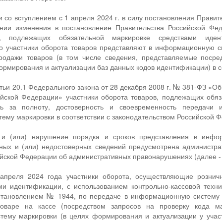
 со вступлением с 1 апреля 2024 г. в силу постановления Правит
нии изменения в постановление Правительства Российской Фе
в, подлежащих обязательной маркировке средствами иден
о участники оборота товаров представляют в информационную с
родажи товаров (в том числе сведения, представляемые посре
рмирования и актуализации баз данных кодов идентификации) в с
атьи 20.1 Федерального закона от 28 декабря 2008 г. № 381-ФЗ «О
ийской Федерации» участники оборота товаров, подлежащих обя
сть за полноту, достоверность и своевременность передач
му маркировки в соответствии с законодательством Российской 
 и (или) нарушение порядка и сроков представления в инфо
ных и (или) недостоверных сведений предусмотрена администрати
ийской Федерации об административных правонарушениях (далее -
 апреля 2024 года участники оборота, осуществляющие рознич
ми идентификации, с использованием контрольно-кассовой техн
тановлением № 1944, по передаче в информационную систему 
оваре на кассе (посредством запросов на проверку кода м
ему маркировки (в целях формирования и актуализации у участ