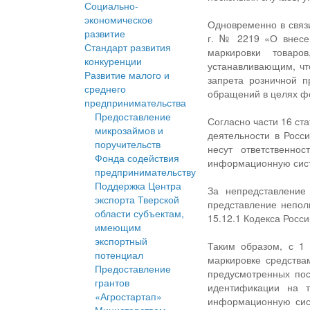
Социально-
экономическое
Одновременно в связи
развитие
г. № 2219 «О внесе
Стандарт развития
маркировки товаро
конкуренции
устанавливающим, чт
Развитие малого и
запрета розничной п
среднего
обращений в целях фо
предпринимательства
Предоставление
Согласно части 16 ст
микрозаймов и
деятельности в Росс
поручительств
несут ответственно
Фонда содействия
информационную систе
предпринимательству
Поддержка Центра
За непредставление
экспорта Тверской
представление непол
области субъектам,
15.12.1 Кодекса Росс
имеющим
экспортный
Таким образом, с 1
потенциал
маркировке средства
Предоставление
предусмотренных пос
грантов
идентификации на т
«Агростартап»
информационную сист