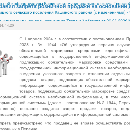
ной инфраструктуры Кашинского муниципального округа Тверской
равил запрета розничной продажи на основании
ицкого сельского поселения Кашинского района (с изменениями)
-
шинского муниципального округа Тверской области от 26.06.2026
24, 14:20
С 1 апреля 2024 г. в соответствии с постановлением 
2023 г. № 1944 «Об утверждении перечня случае
обязательной маркировке средствами идентифик
содержащейся в государственной информационной
подлежащих обязательной маркировке средствами
государственной информационной системе необходимо
внедрения указанного запрета в отношении отдельны
продажи товаров, подлежащих обязательной маркир
информации, содержащейся в государственной инф
товаров, подлежащих обязательной маркировке средст
формационной системе необходимой информации, в том числ
ормационной системы» (далее - постановление №2 1944, Пере
тственно) поэтапно вводится запрет продажи товаров, под
новании информации, содержащейся в информационной системе ма
прета предусмотрено, что продавец не вправе осуществлять ро
казанных в Перечне.