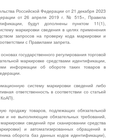
ельства Российской Федерации от 21 декабря 2023
дерации от 26 апреля 2019 г. № 515», Правила
тификации, будут дополнены пунктом 11(1),
истему маркировки сведения в целях применения
дством запросов на проверку кода маркировки и
оответствии с Правилами запрета.
б основах государственного регулирования торговой
зательной маркировке средствами идентификации,
и ими информации об обороте таких товаров в
Федерации.
рмационную систему маркировки сведений либо
вная ответственность в соответствии со статьей
 КоАП).
ную продажу товаров, подлежащих обязательной
ики и не выполняющие обязательных требований,
маркировки сведений при сканировании средства
аркировки) и автоматизированных обращений в
ника оборота баз данных кодов идентификации),