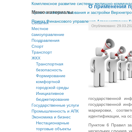
Комплексное развитие системы жилищно-коммуналь
О применении п
Меню материалы
Правила землепользования и застройки Верхнетро
Приказ Финансового управления Администрации Ка
События
Опубликовано: 29.03.20
Местное
cамоуправление
Поздравления
Спорт
Транспорт
ЖКХ
Транспортная
безопасность
Формирование
комфортной
городской среды
Инициативное
государственной ин
бюджетирование
государственной инф
Государственные услуги
маркировки, соотве
Промышленность и АПК
идентификации, на ос
Экономика и бизнес
Нестационарные
Пунктом 6 Правил за
торговые объекты
нескольких случаев, у