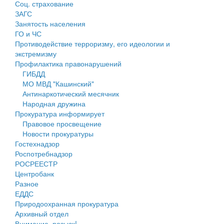
Соц. страхование
Персональные данные
ЗАГС
Занятость населения
Оценка регулирующего воздействия
ГО и ЧС
Противодействие терроризму, его идеологии и
Деятельность МУ
экстремизму
Профилактика правонарушений
Нормативы градостроительного проектирования
ГИБДД
МО МВД "Кашинский"
Правила землепользования и застройки
Антинаркотический месячник
Народная дружина
Генеральные планы
Прокуратура информирует
Правовое просвещение
Проекты планировки территории
Новости прокуратуры
Гостехнадзор
Собрание депутатов
Роспотребнадзор
РОСРЕЕСТР
Городское поселение
Центробанк
Разное
Сельские поселения
ЕДДС
Природоохранная прокуратура
Архивный отдел
Внимание, розыск!