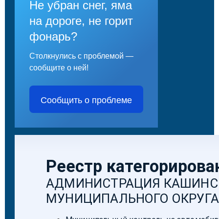
Не убран снег, яма
на дороге, не горит
фонарь?
Столкнулись с проблемой —
сообщите о ней!
Сообщить о проблеме