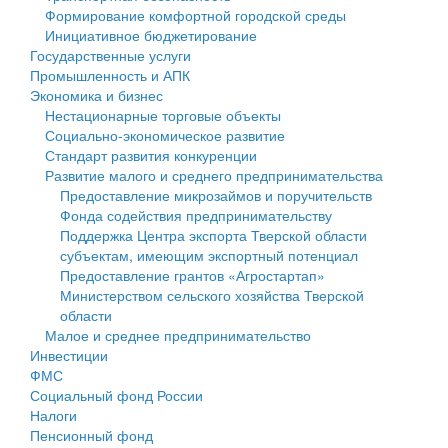
Формирование комфортной городской среды
Государственные услуги
Символика
муниципального округа Тверской области
Финансовое управление
Инициативное бюджетирование
Государственные услуги
Промышленность и АПК
Устав
Администрация Кашинского муниципального округа
Бюджет для граждан
Промышленность и АПК
Экономика и бизнес
Экономика и бизнес
Гостям округа
Тверской области
Имущество
Нестационарные торговые объекты
Социально-экономическое развитие
...
Туризм
Управление сельскими территориями
Выявление правообладателей ранее учтенных
Стандарт развития конкуренции
Развитие малого и среднего предпринимательства
Культура
Открытые данные
объектов недвижимости
Предоставление микрозаймов и поручительств
Фонда содействия предпринимательству
Образование
Работа с обращениями граждан
Имущественная поддержка субъектов малого и
Поддержка Центра экспорта Тверской области
субъектам, имеющим экспортный потенциал
Здравоохранение
Муниципальный контроль
среднего предпринимательства
Предоставление грантов «Агростартап»
Министерством сельского хозяйства Тверской
Социальная защита
Муниципальные услуги
Информационная поддержка субъектов малого и
области
Малое и среднее предпринимательство
Фотоальбом
Проекты административных регламентов
среднего предпринимательства
Инвестиции
ФМС
Антимонопольный комплаенс
Муниципальные программы
Социальный фонд России
Налоги
Противодействие коррупции
Контрольно-счетная палата
Пенсионный фонд