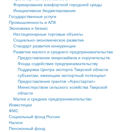
Формирование комфортной городской среды
Государственные услуги
Символика
муниципального округа Тверской области
Финансовое управление
Инициативное бюджетирование
Государственные услуги
Промышленность и АПК
Устав
Администрация Кашинского муниципального округа
Бюджет для граждан
Промышленность и АПК
Экономика и бизнес
Экономика и бизнес
Гостям округа
Тверской области
Имущество
Нестационарные торговые объекты
Социально-экономическое развитие
...
Туризм
Управление сельскими территориями
Выявление правообладателей ранее учтенных
Стандарт развития конкуренции
Развитие малого и среднего предпринимательства
Культура
Открытые данные
объектов недвижимости
Предоставление микрозаймов и поручительств
Фонда содействия предпринимательству
Образование
Работа с обращениями граждан
Имущественная поддержка субъектов малого и
Поддержка Центра экспорта Тверской области
субъектам, имеющим экспортный потенциал
Здравоохранение
Муниципальный контроль
среднего предпринимательства
Предоставление грантов «Агростартап»
Министерством сельского хозяйства Тверской
Социальная защита
Муниципальные услуги
Информационная поддержка субъектов малого и
области
Малое и среднее предпринимательство
Фотоальбом
Проекты административных регламентов
среднего предпринимательства
Инвестиции
ФМС
Антимонопольный комплаенс
Муниципальные программы
Социальный фонд России
Налоги
Противодействие коррупции
Контрольно-счетная палата
Пенсионный фонд