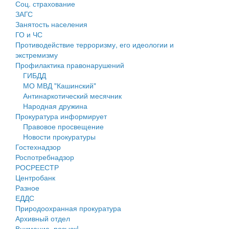
Соц. страхование
Персональные данные
ЗАГС
Занятость населения
Оценка регулирующего воздействия
ГО и ЧС
Противодействие терроризму, его идеологии и
Деятельность МУ
экстремизму
Профилактика правонарушений
Нормативы градостроительного проектирования
ГИБДД
МО МВД "Кашинский"
Правила землепользования и застройки
Антинаркотический месячник
Народная дружина
Генеральные планы
Прокуратура информирует
Правовое просвещение
Проекты планировки территории
Новости прокуратуры
Гостехнадзор
Собрание депутатов
Роспотребнадзор
РОСРЕЕСТР
Городское поселение
Центробанк
Разное
Сельские поселения
ЕДДС
Природоохранная прокуратура
Архивный отдел
Внимание, розыск!