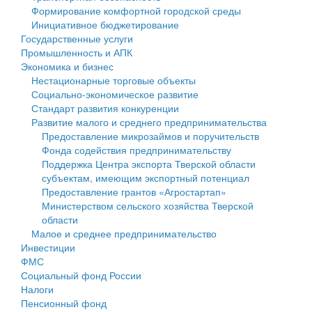
Формирование комфортной городской среды
Государственные услуги
Символика
муниципального округа Тверской области
Финансовое управление
Инициативное бюджетирование
Государственные услуги
Промышленность и АПК
Устав
Администрация Кашинского муниципального округа
Бюджет для граждан
Промышленность и АПК
Экономика и бизнес
Экономика и бизнес
Гостям округа
Тверской области
Имущество
Нестационарные торговые объекты
Социально-экономическое развитие
...
Туризм
Управление сельскими территориями
Выявление правообладателей ранее учтенных
Стандарт развития конкуренции
Развитие малого и среднего предпринимательства
Культура
Открытые данные
объектов недвижимости
Предоставление микрозаймов и поручительств
Фонда содействия предпринимательству
Образование
Работа с обращениями граждан
Имущественная поддержка субъектов малого и
Поддержка Центра экспорта Тверской области
субъектам, имеющим экспортный потенциал
Здравоохранение
Муниципальный контроль
среднего предпринимательства
Предоставление грантов «Агростартап»
Министерством сельского хозяйства Тверской
Социальная защита
Муниципальные услуги
Информационная поддержка субъектов малого и
области
Малое и среднее предпринимательство
Фотоальбом
Проекты административных регламентов
среднего предпринимательства
Инвестиции
ФМС
Антимонопольный комплаенс
Муниципальные программы
Социальный фонд России
Налоги
Противодействие коррупции
Контрольно-счетная палата
Пенсионный фонд