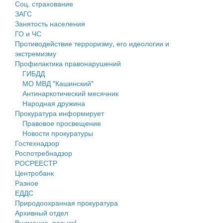
Соц. страхование
Персональные данные
ЗАГС
Занятость населения
Оценка регулирующего воздействия
ГО и ЧС
Противодействие терроризму, его идеологии и
Деятельность МУ
экстремизму
Профилактика правонарушений
Нормативы градостроительного проектирования
ГИБДД
МО МВД "Кашинский"
Правила землепользования и застройки
Антинаркотический месячник
Народная дружина
Генеральные планы
Прокуратура информирует
Правовое просвещение
Проекты планировки территории
Новости прокуратуры
Гостехнадзор
Собрание депутатов
Роспотребнадзор
РОСРЕЕСТР
Городское поселение
Центробанк
Разное
Сельские поселения
ЕДДС
Природоохранная прокуратура
Архивный отдел
Внимание, розыск!