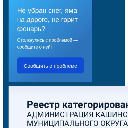
Не убран снег, яма
на дороге, не горит
фонарь?
Столкнулись с проблемой —
сообщите о ней!
Сообщить о проблеме