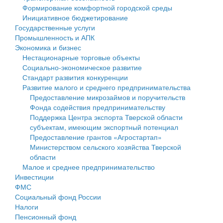
Формирование комфортной городской среды
Государственные услуги
Символика
муниципального округа Тверской области
Финансовое управление
Инициативное бюджетирование
Государственные услуги
Промышленность и АПК
Устав
Администрация Кашинского муниципального округа
Бюджет для граждан
Промышленность и АПК
Экономика и бизнес
Экономика и бизнес
Гостям округа
Тверской области
Имущество
Нестационарные торговые объекты
Социально-экономическое развитие
...
Туризм
Управление сельскими территориями
Выявление правообладателей ранее учтенных
Стандарт развития конкуренции
Развитие малого и среднего предпринимательства
Культура
Открытые данные
объектов недвижимости
Предоставление микрозаймов и поручительств
Фонда содействия предпринимательству
Образование
Работа с обращениями граждан
Имущественная поддержка субъектов малого и
Поддержка Центра экспорта Тверской области
субъектам, имеющим экспортный потенциал
Здравоохранение
Муниципальный контроль
среднего предпринимательства
Предоставление грантов «Агростартап»
Министерством сельского хозяйства Тверской
Социальная защита
Муниципальные услуги
Информационная поддержка субъектов малого и
области
Малое и среднее предпринимательство
Фотоальбом
Проекты административных регламентов
среднего предпринимательства
Инвестиции
ФМС
Антимонопольный комплаенс
Муниципальные программы
Социальный фонд России
Налоги
Противодействие коррупции
Контрольно-счетная палата
Пенсионный фонд