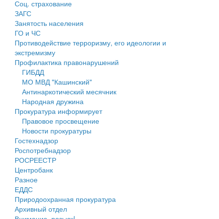
Соц. страхование
Персональные данные
ЗАГС
Занятость населения
Оценка регулирующего воздействия
ГО и ЧС
Противодействие терроризму, его идеологии и
Деятельность МУ
экстремизму
Профилактика правонарушений
Нормативы градостроительного проектирования
ГИБДД
МО МВД "Кашинский"
Правила землепользования и застройки
Антинаркотический месячник
Народная дружина
Генеральные планы
Прокуратура информирует
Правовое просвещение
Проекты планировки территории
Новости прокуратуры
Гостехнадзор
Собрание депутатов
Роспотребнадзор
РОСРЕЕСТР
Городское поселение
Центробанк
Разное
Сельские поселения
ЕДДС
Природоохранная прокуратура
Архивный отдел
Внимание, розыск!