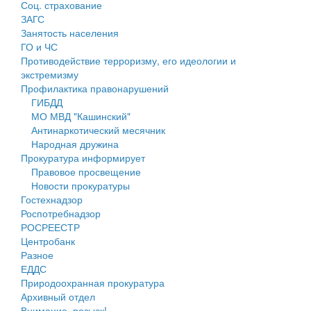
Соц. страхование
Персональные данные
ЗАГС
Занятость населения
Оценка регулирующего воздействия
ГО и ЧС
Противодействие терроризму, его идеологии и
Деятельность МУ
экстремизму
Профилактика правонарушений
Нормативы градостроительного проектирования
ГИБДД
МО МВД "Кашинский"
Правила землепользования и застройки
Антинаркотический месячник
Народная дружина
Генеральные планы
Прокуратура информирует
Правовое просвещение
Проекты планировки территории
Новости прокуратуры
Гостехнадзор
Собрание депутатов
Роспотребнадзор
РОСРЕЕСТР
Городское поселение
Центробанк
Разное
Сельские поселения
ЕДДС
Природоохранная прокуратура
Архивный отдел
Внимание, розыск!