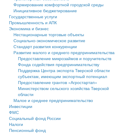
Формирование комфортной городской среды
Государственные услуги
Символика
муниципального округа Тверской области
Финансовое управление
Инициативное бюджетирование
Государственные услуги
Промышленность и АПК
Устав
Администрация Кашинского муниципального округа
Бюджет для граждан
Промышленность и АПК
Экономика и бизнес
Экономика и бизнес
Гостям округа
Тверской области
Имущество
Нестационарные торговые объекты
Социально-экономическое развитие
...
Туризм
Управление сельскими территориями
Выявление правообладателей ранее учтенных
Стандарт развития конкуренции
Развитие малого и среднего предпринимательства
Культура
Открытые данные
объектов недвижимости
Предоставление микрозаймов и поручительств
Фонда содействия предпринимательству
Образование
Работа с обращениями граждан
Имущественная поддержка субъектов малого и
Поддержка Центра экспорта Тверской области
субъектам, имеющим экспортный потенциал
Здравоохранение
Муниципальный контроль
среднего предпринимательства
Предоставление грантов «Агростартап»
Министерством сельского хозяйства Тверской
Социальная защита
Муниципальные услуги
Информационная поддержка субъектов малого и
области
Малое и среднее предпринимательство
Фотоальбом
Проекты административных регламентов
среднего предпринимательства
Инвестиции
ФМС
Антимонопольный комплаенс
Муниципальные программы
Социальный фонд России
Налоги
Противодействие коррупции
Контрольно-счетная палата
Пенсионный фонд