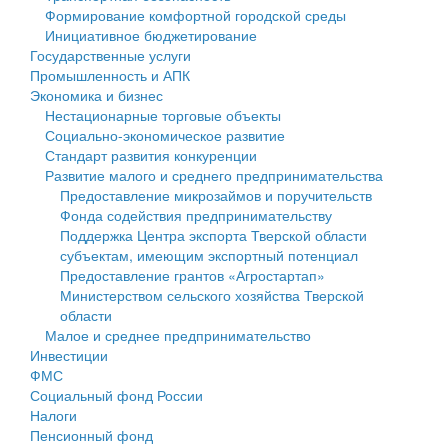
Формирование комфортной городской среды
Государственные услуги
Символика
муниципального округа Тверской области
Финансовое управление
Инициативное бюджетирование
Государственные услуги
Промышленность и АПК
Устав
Администрация Кашинского муниципального округа
Бюджет для граждан
Промышленность и АПК
Экономика и бизнес
Экономика и бизнес
Гостям округа
Тверской области
Имущество
Нестационарные торговые объекты
Социально-экономическое развитие
...
Туризм
Управление сельскими территориями
Выявление правообладателей ранее учтенных
Стандарт развития конкуренции
Развитие малого и среднего предпринимательства
Культура
Открытые данные
объектов недвижимости
Предоставление микрозаймов и поручительств
Фонда содействия предпринимательству
Образование
Работа с обращениями граждан
Имущественная поддержка субъектов малого и
Поддержка Центра экспорта Тверской области
субъектам, имеющим экспортный потенциал
Здравоохранение
Муниципальный контроль
среднего предпринимательства
Предоставление грантов «Агростартап»
Министерством сельского хозяйства Тверской
Социальная защита
Муниципальные услуги
Информационная поддержка субъектов малого и
области
Малое и среднее предпринимательство
Фотоальбом
Проекты административных регламентов
среднего предпринимательства
Инвестиции
ФМС
Антимонопольный комплаенс
Муниципальные программы
Социальный фонд России
Налоги
Противодействие коррупции
Контрольно-счетная палата
Пенсионный фонд