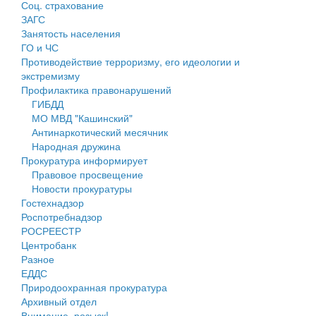
Соц. страхование
Персональные данные
ЗАГС
Занятость населения
Оценка регулирующего воздействия
ГО и ЧС
Противодействие терроризму, его идеологии и
Деятельность МУ
экстремизму
Профилактика правонарушений
Нормативы градостроительного проектирования
ГИБДД
МО МВД "Кашинский"
Правила землепользования и застройки
Антинаркотический месячник
Народная дружина
Генеральные планы
Прокуратура информирует
Правовое просвещение
Проекты планировки территории
Новости прокуратуры
Гостехнадзор
Собрание депутатов
Роспотребнадзор
РОСРЕЕСТР
Городское поселение
Центробанк
Разное
Сельские поселения
ЕДДС
Природоохранная прокуратура
Архивный отдел
Внимание, розыск!