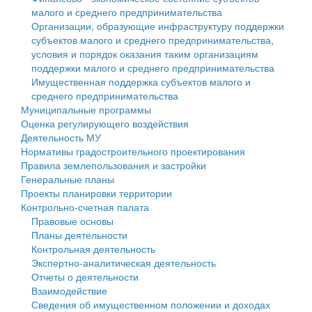
малого и среднего предпринимательства
Персональные данные
Организации, образующие инфраструктуру поддержки
субъектов малого и среднего предпринимательства,
Оценка регулирующего воздействия
условия и порядок оказания таким организациям
поддержки малого и среднего предпринимательства
Деятельность МУ
Имущественная поддержка субъектов малого и
среднего предпринимательства
Нормативы градостроительного проектирования
Муниципальные программы
Оценка регулирующего воздействия
Правила землепользования и застройки
Деятельность МУ
Нормативы градостроительного проектирования
Генеральные планы
Правила землепользования и застройки
Генеральные планы
Проекты планировки территории
Проекты планировки территории
Контрольно-счетная палата
Собрание депутатов
Правовые основы
Планы деятельности
Городское поселение
Контрольная деятельность
Экспертно-аналитическая деятельность
Сельские поселения
Отчеты о деятельности
Взаимодействие
Сведения об имущественном положении и доходах