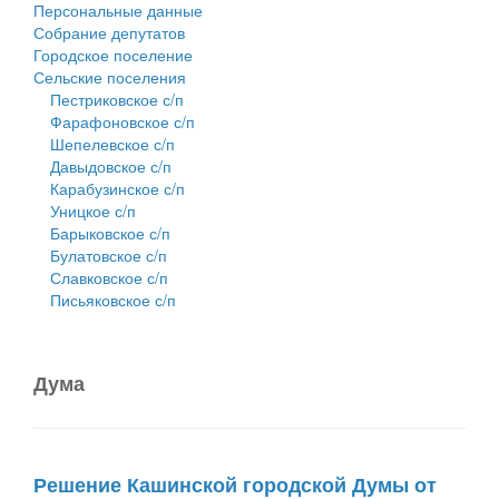
Персональные данные
Собрание депутатов
Городское поселение
Сельские поселения
Пестриковское с/п
Фарафоновское с/п
Шепелевское с/п
Давыдовское с/п
Карабузинское с/п
Уницкое с/п
Барыковское с/п
Булатовское с/п
Славковское с/п
Письяковское с/п
Дума
Решение Кашинской городской Думы от