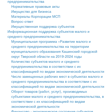
предпринимательства
Нормативные правовые акты
Государственные услуги
Символика
муниципального округа Тверской области
Финансовое управление
Имущество для бизнеса
Материалы Корпорации МСП
Промышленность и АПК
Устав
Администрация Кашинского муниципального округа
Бюджет для граждан
Вопрос-ответ
Имущественная поддержка субъектов
Экономика и бизнес
Гостям округа
Тверской области
Имущество
Информационная поддержка субъектов малого и
среднего предпринимательства
...
Туризм
Управление сельскими территориями
Выявление правообладателей ранее учтенных
Муниципальная программа «Развитие малого и
среднего предпринимательства на территории
Культура
Открытые данные
объектов недвижимости
муниципального образования Кашинский городской
округ Тверской области на 2019-2024 годы
Образование
Работа с обращениями граждан
Имущественная поддержка субъектов малого и
Количество субъектов малого и среднего
предпринимательства в соответствии с их
Здравоохранение
Муниципальный контроль
среднего предпринимательства
классификацией по видам экономической деятельности
Число замещенных рабочих мест в субъектах малого и
Социальная защита
Муниципальные услуги
Информационная поддержка субъектов малого и
среднего предпринимательства в соответствии с их
классификацией по видам экономической деятельности
Фотоальбом
Проекты административных регламентов
среднего предпринимательства
Оборот товаров (работ, услуг), производимых
субъектами малого и среднего предпринимательства, в
Антимонопольный комплаенс
Муниципальные программы
соответствии с их классификацией по видам
экономической деятельности
Противодействие коррупции
Контрольно-счетная палата
Финансово - экономическое состояние субъектов