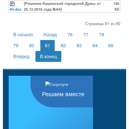
[Решение Кашинской городской Думы от
136
64.doc
25.12.2018 года №64]
Кб
Страница 81 из 90
В начало
Назад
76
77
78
79
80
81
82
83
84
85
Вперед
В конец
Решаем вместе