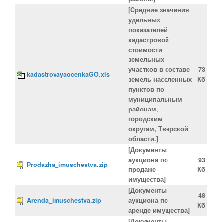
[Cредние значения
удельных
показателей
кадастровой
стоимости
земельных
участков в составе
73
kadastrovayaocenkaGO.xls
земель населенных
Кб
пунктов по
муниципальным
районам,
городским
округам, Тверской
области.]
[Документы
аукциона по
93
Prodazha_imuschestva.zip
продаже
Кб
имущества]
[Документы
48
Arenda_imuschestva.zip
аукциона по
Кб
аренде имущества]
[Документы