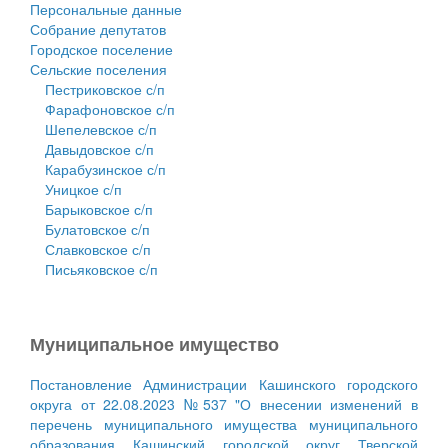
Персональные данные
Собрание депутатов
Городское поселение
Сельские поселения
Пестриковское с/п
Фарафоновское с/п
Шепелевское с/п
Давыдовское с/п
Карабузинское с/п
Уницкое с/п
Барыковское с/п
Булатовское с/п
Славковское с/п
Письяковское с/п
Муниципальное имущество
Постановление Администрации Кашинского городского
округа от 22.08.2023 №537 "О внесении изменений в
перечень муниципального имущества муниципального
образования Кашинский городской округ Тверской