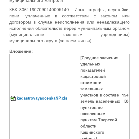
КБК 80611607090140005140 - Иные штрафы, неустойки,
пени, уплаченные в соответствии с законом или
договором в случае неисполнения или ненадлежащего
исполнения обязательств перед муниципальным органом
(муниципальным казенным учреждением)
муниципального округа (за наем жилья)
Вложения:
[Средние значения
удельных
показателей
кадастровой
стоимости
земельных
участков в составе
154
kadastrovayaocenkaNP.xls
земель населенных
Кб
пунктов по
населенным
пунктам Тверской
области
Кашинского
района.]