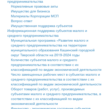
предпринимательства
Нормативные правовые акты
Государственные услуги
Символика
муниципального округа Тверской области
Финансовое управление
Имущество для бизнеса
Материалы Корпорации МСП
Промышленность и АПК
Устав
Администрация Кашинского муниципального округа
Бюджет для граждан
Вопрос-ответ
Имущественная поддержка субъектов
Экономика и бизнес
Гостям округа
Тверской области
Имущество
Информационная поддержка субъектов малого и
среднего предпринимательства
...
Туризм
Управление сельскими территориями
Выявление правообладателей ранее учтенных
Муниципальная программа «Развитие малого и
среднего предпринимательства на территории
Культура
Открытые данные
объектов недвижимости
муниципального образования Кашинский городской
округ Тверской области на 2019-2024 годы
Образование
Работа с обращениями граждан
Имущественная поддержка субъектов малого и
Количество субъектов малого и среднего
предпринимательства в соответствии с их
Здравоохранение
Муниципальный контроль
среднего предпринимательства
классификацией по видам экономической деятельности
Число замещенных рабочих мест в субъектах малого и
Социальная защита
Муниципальные услуги
Информационная поддержка субъектов малого и
среднего предпринимательства в соответствии с их
классификацией по видам экономической деятельности
Фотоальбом
Проекты административных регламентов
среднего предпринимательства
Оборот товаров (работ, услуг), производимых
субъектами малого и среднего предпринимательства, в
Антимонопольный комплаенс
Муниципальные программы
соответствии с их классификацией по видам
экономической деятельности
Противодействие коррупции
Контрольно-счетная палата
Финансово - экономическое состояние субъектов