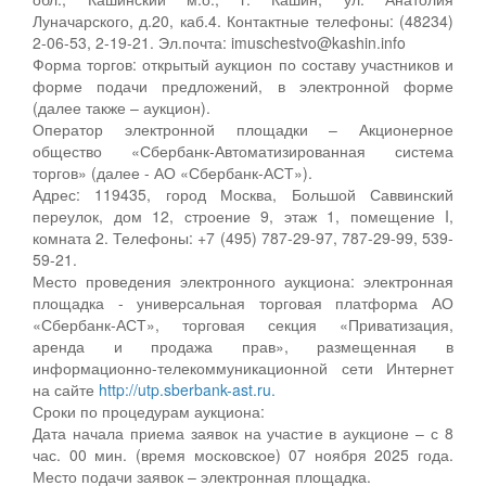
Луначарского, д.20, каб.4. Контактные телефоны: (48234)
2-06-53, 2-19-21. Эл.почта: imuschestvo@kashin.info
Форма торгов: открытый аукцион по составу участников и
форме подачи предложений, в электронной форме
(далее также – аукцион).
Оператор электронной площадки – Акционерное
общество «Сбербанк-Автоматизированная система
торгов» (далее - АО «Сбербанк-АСТ»).
Адрес: 119435, город Москва, Большой Саввинский
переулок, дом 12, строение 9, этаж 1, помещение I,
комната 2. Телефоны: +7 (495) 787-29-97, 787-29-99, 539-
59-21.
Место проведения электронного аукциона: электронная
площадка - универсальная торговая платформа АО
«Сбербанк-АСТ», торговая секция «Приватизация,
аренда и продажа прав», размещенная в
информационно-телекоммуникационной сети Интернет
на сайте
http://utp.sberbank-ast.ru.
Сроки по процедурам аукциона:
Дата начала приема заявок на участие в аукционе – с 8
час. 00 мин. (время московское) 07 ноября 2025 года.
Место подачи заявок – электронная площадка.