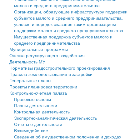
малого и среднего предпринимательства
Персональные данные
Организации, образующие инфраструктуру поддержки
субъектов малого и среднего предпринимательства,
Оценка регулирующего воздействия
условия и порядок оказания таким организациям
поддержки малого и среднего предпринимательства
Деятельность МУ
Имущественная поддержка субъектов малого и
среднего предпринимательства
Нормативы градостроительного проектирования
Муниципальные программы
Оценка регулирующего воздействия
Правила землепользования и застройки
Деятельность МУ
Нормативы градостроительного проектирования
Генеральные планы
Правила землепользования и застройки
Генеральные планы
Проекты планировки территории
Проекты планировки территории
Контрольно-счетная палата
Собрание депутатов
Правовые основы
Планы деятельности
Городское поселение
Контрольная деятельность
Экспертно-аналитическая деятельность
Сельские поселения
Отчеты о деятельности
Взаимодействие
Сведения об имущественном положении и доходах