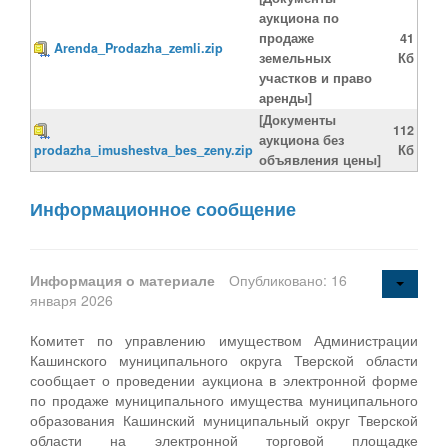
аукциона по
продаже
41
Arenda_Prodazha_zemli.zip
земельных
Кб
участков и право
аренды]
[Документы
112
аукциона без
prodazha_imushestva_bes_zeny.zip
Кб
объявления цены]
Информационное сообщение
Информация о материале
Опубликовано: 16
января 2026
Комитет по управлению имуществом Администрации
Кашинского муниципального округа Тверской области
сообщает о проведении аукциона в электронной форме
по продаже муниципального имущества муниципального
образования Кашинский муниципальный округ Тверской
области на электронной торговой площадке