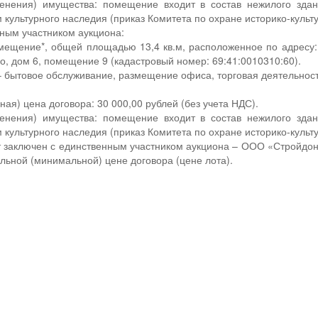
енения) имущества: помещение входит в состав нежилого здани
культурного наследия (приказ Комитета по охране историко-культу
нным участником аукциона:
ещение*, общей площадью 13,4 кв.м, расположенное по адресу: Т
о, дом 6, помещение 9 (кадастровый номер: 69:41:0010310:60).
 бытовое обслуживание, размещение офиса, торговая деятельнос
ая) цена договора: 30 000,00 рублей (без учета НДС).
енения) имущества: помещение входит в состав нежилого здани
культурного наследия (приказ Комитета по охране историко-культу
т заключен с единственным участником аукциона – ООО «Стройдон
альной (минимальной) цене договора (цене лота).