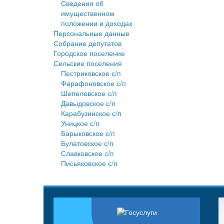
Сведения об
имущественном
положении и доходах
Персональные данные
Собрание депутатов
Городское поселение
Сельские поселения
Пестриковское с/п
Фарафоновское с/п
Шепелевское с/п
Давыдовское с/п
Карабузинское с/п
Уницкое с/п
Барыковское с/п
Булатовское с/п
Славковское с/п
Письяковское с/п