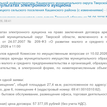
ной инфраструктуры Кашинского муниципального округа Тверской
зультатах электронного аукциона
ицкого сельского поселения Кашинского района (с изменениями)
-
шинского муниципального округа Тверской области от 26.06.2026
26, 08:41
атах электронного аукциона на право заключения договора а
кий муниципальный округ Тверской области, включенного в п
а от 24.07.2007 № 209-ФЗ «О развитии малого и среднего п
.2026 в 11:00
олов единой Комиссии по имущественным вопросам от 10.02.2026 
говора аренды муниципального имущества муниципального образ
в малого и среднего предпринимательства и организаций, образую
ательства, в электронной форме, по нижеперечисленным объект
и одной заявки:
ещение*, общей площадью 27,4 кв.м, расположенное по адресу: Т
о, дом 6, помещение 4 (кадастровый номер: 69:41:0010310:62).
 бытовое обслуживание, размещение офиса, торговая деятельнос
ая) цена договора: 57 377,05 рублей (без учета НДС).