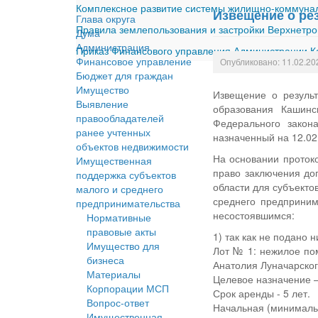
Комплексное развитие системы жилищно-коммуналь
Извещение о ре
Глава округа
Правила землепользования и застройки Верхнетро
Дума
Администрация
Приказ Финансового управления Администрации Ка
Финансовое управление
Опубликовано: 11.02.20
Бюджет для граждан
Имущество
Извещение о результ
Выявление
образования Кашинс
правообладателей
Федерального закон
ранее учтенных
назначенный на 12.02
объектов недвижимости
На основании проток
Имущественная
право заключения до
поддержка субъектов
области для субъекто
малого и среднего
среднего предприним
предпринимательства
несостоявшимся:
Нормативные
правовые акты
1) так как не подано н
Имущество для
Лот № 1: нежилое пом
бизнеса
Анатолия Луначарског
Материалы
Целевое назначение –
Корпорации МСП
Срок аренды - 5 лет.
Вопрос-ответ
Начальная (минимальн
Имущественная