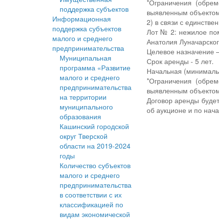
*Ограничения (обрем
поддержка субъектов
выявленным объектом 
Информационная
2) в связи с единстве
поддержка субъектов
Лот № 2: нежилое пом
малого и среднего
Анатолия Луначарског
предпринимательства
Целевое назначение –
Муниципальная
Срок аренды - 5 лет.
программа «Развитие
Начальная (минимальн
малого и среднего
*Ограничения (обрем
предпринимательства
выявленным объектом 
на территории
Договор аренды буде
муниципального
об аукционе и по нач
образования
Кашинский городской
округ Тверской
области на 2019-2024
годы
Количество субъектов
малого и среднего
предпринимательства
в соответствии с их
классификацией по
видам экономической