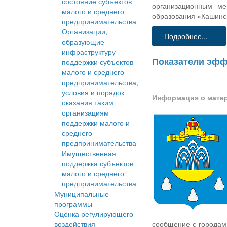
состояние субъектов
организационным ме
малого и среднего
образования «Кашинск
предпринимательства
Организации,
Подробнее...
образующие
инфраструктуру
Показатели эфф
поддержки субъектов
малого и среднего
предпринимательства,
условия и порядок
Информация о мате
оказания таким
организациям
поддержки малого и
среднего
предпринимательства
Имущественная
поддержка субъектов
малого и среднего
предпринимательства
Муниципальные
программы
Оценка регулирующего
воздействия
сообщение с городами