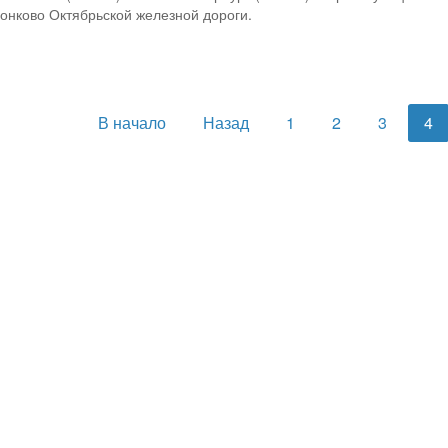
Сонково Октябрьской железной дороги.
В начало
Назад
1
2
3
4