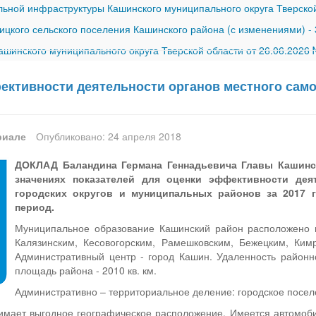
ной инфраструктуры Кашинского муниципального округа Тверской
ицкого сельского поселения Кашинского района (с изменениями)
-
шинского муниципального округа Тверской области от 26.06.2026
ективности деятельности органов местного сам
риале
Опубликовано: 24 апреля 2018
ДОКЛАД Баландина Германа Геннадьевича Главы Кашинск
значениях показателей для оценки эффективности дея
городских округов и муниципальных районов за 2017 г
период.
Муниципальное образование Кашинский район расположено на
Калязинским, Кесовогорским, Рамешковским, Бежецким, Ким
Административный центр - город Кашин. Удаленность районно
площадь района - 2010 кв. км.
Административно – территориальное деление: городское поселе
имает выгодное географическое расположение. Имеется автомоб