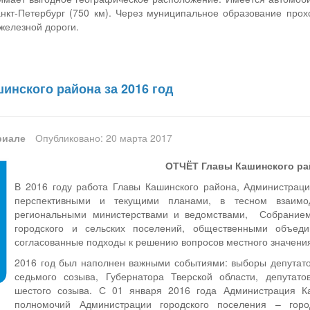
анкт-Петербург (750 км). Через муниципальное образование прох
железной дороги.
инского района за 2016 год
риале
Опубликовано: 20 марта 2017
ОТЧЁТ Главы Кашинского рай
В 2016 году работа Главы Кашинского района, Администраци
перспективными и текущими планами, в тесном взаимод
региональными министерствами и ведомствами, Собранием
городского и сельских поселений, общественными объед
согласованные подходы к решению вопросов местного значени
2016 год был наполнен важными событиями: выборы депутат
седьмого созыва, Губернатора Тверской области, депутато
шестого созыва. С 01 января 2016 года Администрация К
полномочий Администрации городского поселения – гор