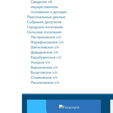
Сведения об
имущественном
положении и доходах
Персональные данные
Собрание депутатов
Городское поселение
Сельские поселения
Пестриковское с/п
Фарафоновское с/п
Шепелевское с/п
Давыдовское с/п
Карабузинское с/п
Уницкое с/п
Барыковское с/п
Булатовское с/п
Славковское с/п
Письяковское с/п