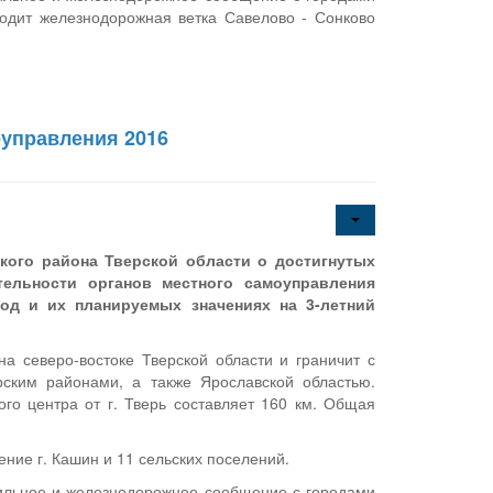
ходит железнодорожная ветка Савелово - Сонково
оуправления 2016
ого района Тверской области о достигнутых
тельности органов местного самоуправления
од и их планируемых значениях на 3-летний
 северо-востоке Тверской области и граничит с
рским районами, а также Ярославской областью.
го центра от г. Тверь составляет 160 км. Общая
ние г. Кашин и 11 сельских поселений.
ильное и железнодорожное сообщение с городами