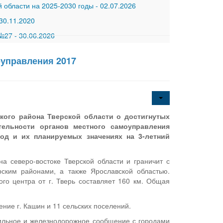
 области на 2025-2030 годы
-
02.07.2026
30.11.2020
 №27
-
30.06.2026
оуправления 2017
ого района Тверской области о достигнутых
тельности органов местного самоуправления
од и их планируемых значениях на 3-летний
 северо-востоке Тверской области и граничит с
рским районами, а также Ярославской областью.
го центра от г. Тверь составляет 160 км. Общая
ние г. Кашин и 11 сельских поселений.
ильное и железнодорожное сообщение с городами