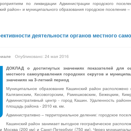
роприятиям по ликвидации Администрации городского посел
ий район» и муниципального образования городское поселение – 
ективности деятельности органов местного сам
риале
Опубликовано: 24 мая 2016
ДОКЛАД о достигнутых значениях показателей для о
местного самоуправления городских округов и муниципа
значениях на 3-летний период
Муниципальное образование Кашинский район расположено на
Калязинским, Кесовогорским, Рамешковским, Бежецким, Ким
Административный центр - город Кашин. Удаленность районно
площадь района - 2010 кв. км.
Административно – территориальное деление: городское поселе
Кашинский район занимает выгодное географическое располо
 Москва (200 км) и Санкт-Петербург (750 км). Через муниципал