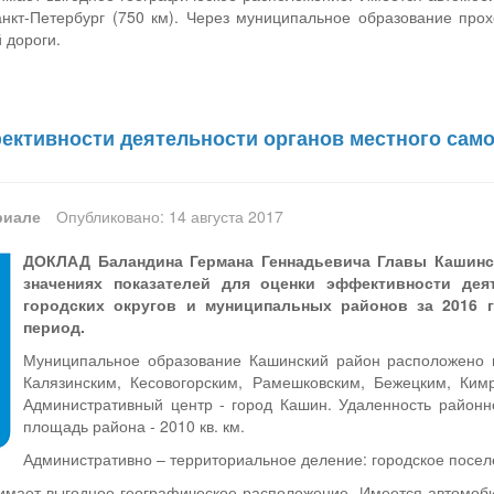
анкт-Петербург (750 км). Через муниципальное образование про
 дороги.
ективности деятельности органов местного сам
риале
Опубликовано: 14 августа 2017
ДОКЛАД Баландина Германа Геннадьевича Главы Кашинск
значениях показателей для оценки эффективности дея
городских округов и муниципальных районов за 2016 г
период.
Муниципальное образование Кашинский район расположено на
Калязинским, Кесовогорским, Рамешковским, Бежецким, Ким
Административный центр - город Кашин. Удаленность районно
площадь района - 2010 кв. км.
Административно – территориальное деление: городское поселе
имает выгодное географическое расположение. Имеется автомоб