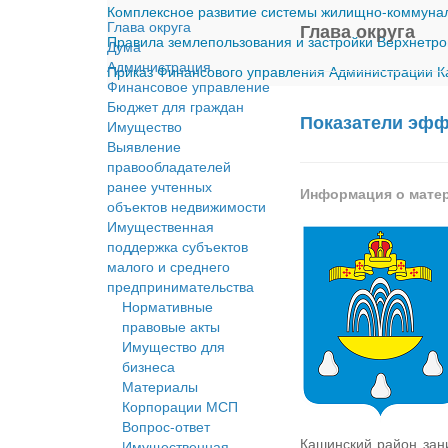
Комплексное развитие системы жилищно-коммуналь
Глава округа
Глава округа
Правила землепользования и застройки Верхнетро
Дума
Администрация
Приказ Финансового управления Администрации Ка
Финансовое управление
Бюджет для граждан
Показатели эфф
Имущество
Выявление
правообладателей
ранее учтенных
Информация о мате
объектов недвижимости
Имущественная
поддержка субъектов
малого и среднего
предпринимательства
Нормативные
правовые акты
Имущество для
бизнеса
Материалы
Корпорации МСП
Вопрос-ответ
Кашинский район зан
Имущественная