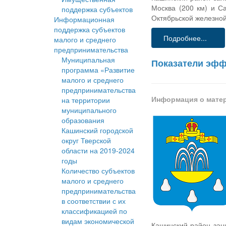
Москва (200 км) и С
поддержка субъектов
Октябрьской железной
Информационная
поддержка субъектов
Подробнее...
малого и среднего
предпринимательства
Муниципальная
Показатели эфф
программа «Развитие
малого и среднего
предпринимательства
Информация о мате
на территории
муниципального
образования
Кашинский городской
округ Тверской
области на 2019-2024
годы
Количество субъектов
малого и среднего
предпринимательства
в соответствии с их
классификацией по
видам экономической
Кашинский район зан