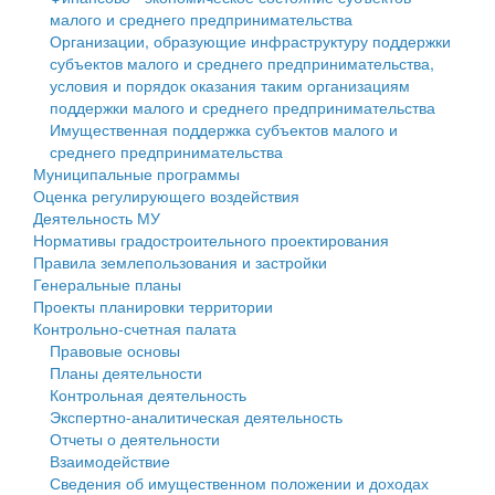
малого и среднего предпринимательства
Персональные данные
Организации, образующие инфраструктуру поддержки
субъектов малого и среднего предпринимательства,
Оценка регулирующего воздействия
условия и порядок оказания таким организациям
поддержки малого и среднего предпринимательства
Деятельность МУ
Имущественная поддержка субъектов малого и
среднего предпринимательства
Нормативы градостроительного проектирования
Муниципальные программы
Оценка регулирующего воздействия
Правила землепользования и застройки
Деятельность МУ
Нормативы градостроительного проектирования
Генеральные планы
Правила землепользования и застройки
Генеральные планы
Проекты планировки территории
Проекты планировки территории
Контрольно-счетная палата
Собрание депутатов
Правовые основы
Планы деятельности
Городское поселение
Контрольная деятельность
Экспертно-аналитическая деятельность
Сельские поселения
Отчеты о деятельности
Взаимодействие
Сведения об имущественном положении и доходах