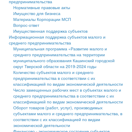
предпринимательства
Нормативные правовые акты
Государственные услуги
Символика
муниципального округа Тверской области
Финансовое управление
Имущество для бизнеса
Материалы Корпорации МСП
Промышленность и АПК
Устав
Администрация Кашинского муниципального округа
Бюджет для граждан
Вопрос-ответ
Имущественная поддержка субъектов
Экономика и бизнес
Гостям округа
Тверской области
Имущество
Информационная поддержка субъектов малого и
среднего предпринимательства
...
Туризм
Управление сельскими территориями
Выявление правообладателей ранее учтенных
Муниципальная программа «Развитие малого и
среднего предпринимательства на территории
Культура
Открытые данные
объектов недвижимости
муниципального образования Кашинский городской
округ Тверской области на 2019-2024 годы
Образование
Работа с обращениями граждан
Имущественная поддержка субъектов малого и
Количество субъектов малого и среднего
предпринимательства в соответствии с их
Здравоохранение
Муниципальный контроль
среднего предпринимательства
классификацией по видам экономической деятельности
Число замещенных рабочих мест в субъектах малого и
Социальная защита
Муниципальные услуги
Информационная поддержка субъектов малого и
среднего предпринимательства в соответствии с их
классификацией по видам экономической деятельности
Фотоальбом
Проекты административных регламентов
среднего предпринимательства
Оборот товаров (работ, услуг), производимых
субъектами малого и среднего предпринимательства, в
Антимонопольный комплаенс
Муниципальные программы
соответствии с их классификацией по видам
экономической деятельности
Противодействие коррупции
Контрольно-счетная палата
Финансово - экономическое состояние субъектов