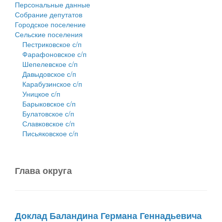
Персональные данные
Собрание депутатов
Городское поселение
Сельские поселения
Пестриковское с/п
Фарафоновское с/п
Шепелевское с/п
Давыдовское с/п
Карабузинское с/п
Уницкое с/п
Барыковское с/п
Булатовское с/п
Славковское с/п
Письяковское с/п
Глава округа
Доклад Баландина Германа Геннадьевича