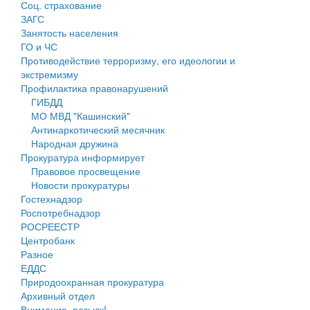
Соц. страхование
Персональные данные
ЗАГС
Занятость населения
Оценка регулирующего воздействия
ГО и ЧС
Противодействие терроризму, его идеологии и
Деятельность МУ
экстремизму
Профилактика правонарушений
Нормативы градостроительного проектирования
ГИБДД
МО МВД "Кашинский"
Правила землепользования и застройки
Антинаркотический месячник
Народная дружина
Генеральные планы
Прокуратура информирует
Правовое просвещение
Проекты планировки территории
Новости прокуратуры
Гостехнадзор
Собрание депутатов
Роспотребнадзор
РОСРЕЕСТР
Городское поселение
Центробанк
Разное
Сельские поселения
ЕДДС
Природоохранная прокуратура
Архивный отдел
Внимание, розыск!