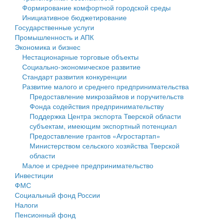
Формирование комфортной городской среды
Государственные услуги
Символика
муниципального округа Тверской области
Финансовое управление
Инициативное бюджетирование
Государственные услуги
Промышленность и АПК
Устав
Администрация Кашинского муниципального округа
Бюджет для граждан
Промышленность и АПК
Экономика и бизнес
Экономика и бизнес
Гостям округа
Тверской области
Имущество
Нестационарные торговые объекты
Социально-экономическое развитие
...
Туризм
Управление сельскими территориями
Выявление правообладателей ранее учтенных
Стандарт развития конкуренции
Развитие малого и среднего предпринимательства
Культура
Открытые данные
объектов недвижимости
Предоставление микрозаймов и поручительств
Фонда содействия предпринимательству
Образование
Работа с обращениями граждан
Имущественная поддержка субъектов малого и
Поддержка Центра экспорта Тверской области
субъектам, имеющим экспортный потенциал
Здравоохранение
Муниципальный контроль
среднего предпринимательства
Предоставление грантов «Агростартап»
Министерством сельского хозяйства Тверской
Социальная защита
Муниципальные услуги
Информационная поддержка субъектов малого и
области
Малое и среднее предпринимательство
Фотоальбом
Проекты административных регламентов
среднего предпринимательства
Инвестиции
ФМС
Антимонопольный комплаенс
Муниципальные программы
Социальный фонд России
Налоги
Противодействие коррупции
Контрольно-счетная палата
Пенсионный фонд