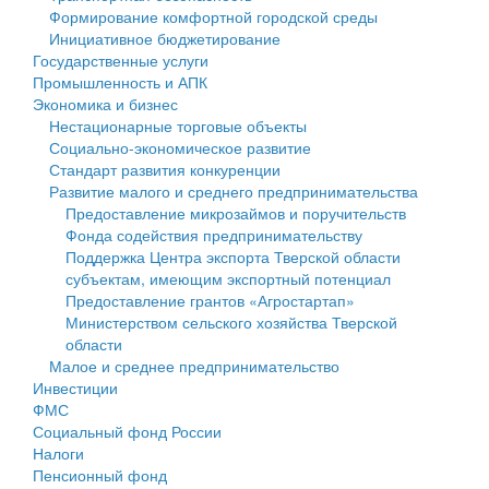
Формирование комфортной городской среды
Государственные услуги
Символика
муниципального округа Тверской области
Финансовое управление
Инициативное бюджетирование
Государственные услуги
Промышленность и АПК
Устав
Администрация Кашинского муниципального округа
Бюджет для граждан
Промышленность и АПК
Экономика и бизнес
Экономика и бизнес
Гостям округа
Тверской области
Имущество
Нестационарные торговые объекты
Социально-экономическое развитие
...
Туризм
Управление сельскими территориями
Выявление правообладателей ранее учтенных
Стандарт развития конкуренции
Развитие малого и среднего предпринимательства
Культура
Открытые данные
объектов недвижимости
Предоставление микрозаймов и поручительств
Фонда содействия предпринимательству
Образование
Работа с обращениями граждан
Имущественная поддержка субъектов малого и
Поддержка Центра экспорта Тверской области
субъектам, имеющим экспортный потенциал
Здравоохранение
Муниципальный контроль
среднего предпринимательства
Предоставление грантов «Агростартап»
Министерством сельского хозяйства Тверской
Социальная защита
Муниципальные услуги
Информационная поддержка субъектов малого и
области
Малое и среднее предпринимательство
Фотоальбом
Проекты административных регламентов
среднего предпринимательства
Инвестиции
ФМС
Антимонопольный комплаенс
Муниципальные программы
Социальный фонд России
Налоги
Противодействие коррупции
Контрольно-счетная палата
Пенсионный фонд