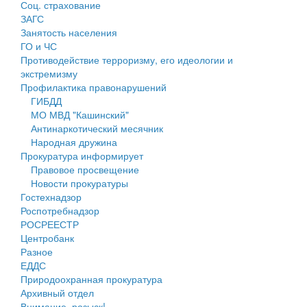
Соц. страхование
Персональные данные
ЗАГС
Занятость населения
Оценка регулирующего воздействия
ГО и ЧС
Противодействие терроризму, его идеологии и
Деятельность МУ
экстремизму
Профилактика правонарушений
Нормативы градостроительного проектирования
ГИБДД
МО МВД "Кашинский"
Правила землепользования и застройки
Антинаркотический месячник
Народная дружина
Генеральные планы
Прокуратура информирует
Правовое просвещение
Проекты планировки территории
Новости прокуратуры
Гостехнадзор
Собрание депутатов
Роспотребнадзор
РОСРЕЕСТР
Городское поселение
Центробанк
Разное
Сельские поселения
ЕДДС
Природоохранная прокуратура
Архивный отдел
Внимание, розыск!