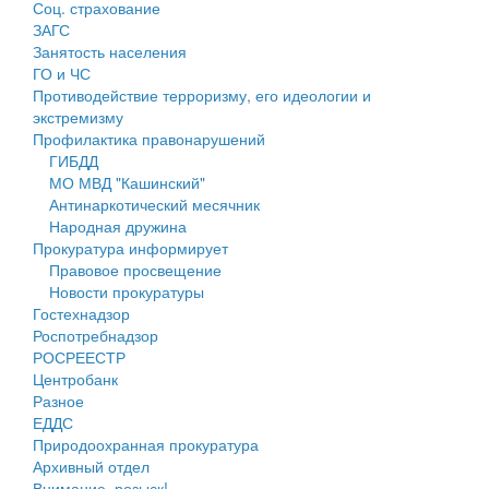
Соц. страхование
Персональные данные
ЗАГС
Занятость населения
Оценка регулирующего воздействия
ГО и ЧС
Противодействие терроризму, его идеологии и
Деятельность МУ
экстремизму
Профилактика правонарушений
Нормативы градостроительного проектирования
ГИБДД
МО МВД "Кашинский"
Правила землепользования и застройки
Антинаркотический месячник
Народная дружина
Генеральные планы
Прокуратура информирует
Правовое просвещение
Проекты планировки территории
Новости прокуратуры
Гостехнадзор
Собрание депутатов
Роспотребнадзор
РОСРЕЕСТР
Городское поселение
Центробанк
Разное
Сельские поселения
ЕДДС
Природоохранная прокуратура
Архивный отдел
Внимание, розыск!