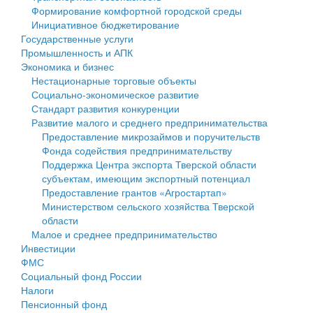
Формирование комфортной городской среды
Государственные услуги
Символика
муниципального округа Тверской области
Финансовое управление
Инициативное бюджетирование
Государственные услуги
Промышленность и АПК
Устав
Администрация Кашинского муниципального округа
Бюджет для граждан
Промышленность и АПК
Экономика и бизнес
Экономика и бизнес
Гостям округа
Тверской области
Имущество
Нестационарные торговые объекты
Социально-экономическое развитие
...
Туризм
Управление сельскими территориями
Выявление правообладателей ранее учтенных
Стандарт развития конкуренции
Развитие малого и среднего предпринимательства
Культура
Открытые данные
объектов недвижимости
Предоставление микрозаймов и поручительств
Фонда содействия предпринимательству
Образование
Работа с обращениями граждан
Имущественная поддержка субъектов малого и
Поддержка Центра экспорта Тверской области
субъектам, имеющим экспортный потенциал
Здравоохранение
Муниципальный контроль
среднего предпринимательства
Предоставление грантов «Агростартап»
Министерством сельского хозяйства Тверской
Социальная защита
Муниципальные услуги
Информационная поддержка субъектов малого и
области
Малое и среднее предпринимательство
Фотоальбом
Проекты административных регламентов
среднего предпринимательства
Инвестиции
ФМС
Антимонопольный комплаенс
Муниципальные программы
Социальный фонд России
Налоги
Противодействие коррупции
Контрольно-счетная палата
Пенсионный фонд