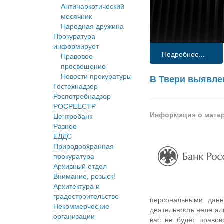
Антинаркотический
месячник
Народная дружина
Прокуратура
информирует
Подробнее...
Правовое
просвещение
Новости прокуратуры
В Твери выявле
Гостехнадзор
Роспотребнадзор
РОСРЕЕСТР
Информация о мате
Центробанк
Разное
ЕДДС
Природоохранная
прокуратура
Архивный отдел
Внимание, розыск!
Архитектура и
градостроительство
персональными данн
Некоммерческие
деятельность нелегал
организации
вас не будет правов