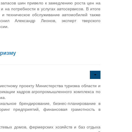
 запасов шин привело к замедлению роста цен на
 и на потребности в услугах автосервисов. В итоге
 и техническое обслуживание автомобилей также
яснил Александр Леонов, эксперт тверского
ссии.
уризму
местному проекту Министерства туризма области и
ификации кадров агропромышленного комплекса по
ма.
риальное брендирование, бизнес-планирование в
торинг предприятий, финансовая грамотность в
стевых домов, фермерских хозяйств и баз отдыха