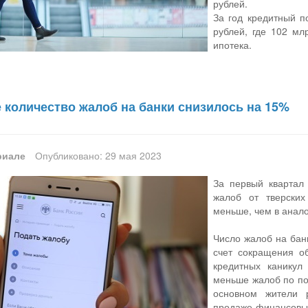
рублей.
За год кредитный п
рублей, где 102 мл
ипотека.
 количество жалоб на банки снизилось на 15%
риале
Опубликовано: 29 мая 2023
За первый квартал
жалоб от тверски
меньше, чем в анал
Число жалоб на банк
счет сокращения 
кредитных канику
меньше жалоб по по
основном жители 
продаже финансовых