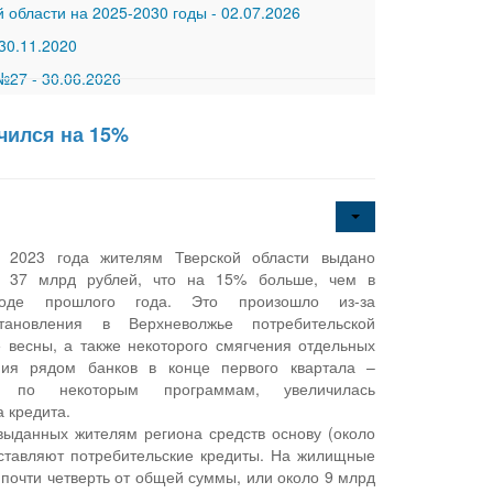
 области на 2025-2030 годы
-
02.07.2026
30.11.2020
 №27
-
30.06.2026
чился на 15%
 2023 года жителям Тверской области выдано
у 37 млрд рублей, что на 15% больше, чем в
иоде прошлого года. Это произошло из-за
становления в Верхневолжье потребительской
е весны, а также некоторого смягчения отдельных
ния рядом банков в конце первого квартала –
и по некоторым программам, увеличилась
 кредита.
ыданных жителям региона средств основу (около
ставляют потребительские кредиты. На жилищные
 почти четверть от общей суммы, или около 9 млрд