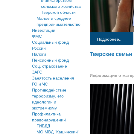
Министерством
сельского хозяйства
Тверской области
Малое и среднее
предпринимательство
Инвестиции
ФМС
Подробнее...
Социальный фонд
России
Тверские семьи
Налоги
Пенсионный фонд
Соц. страхование
ЗАГС
Информация о мате
Занятость населения
ГО и ЧС
Противодействие
терроризму, его
идеологии и
экстремизму
Профилактика
правонарушений
ГИБДД
МО МВД "Кашинский"