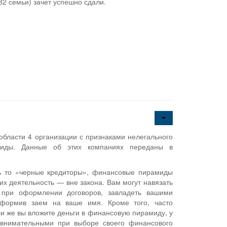
2 семьи) зачет успешно сдали.
 области 4 организации с признаками нелегального
миды. Данные об этих компаниях переданы в
ь то «черные кредиторы», финансовые пирамиды
 их деятельность — вне закона. Вам могут навязать
 при оформлении договоров, завладеть вашими
формив заем на ваше имя. Кроме того, часто
и же вы вложите деньги в финансовую пирамиду, у
о внимательными при выборе своего финансового