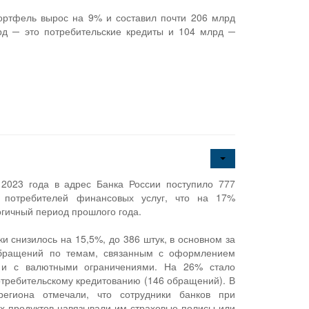
ортфель вырос на 9% и составил почти 206 млрд
рд ─ это потребительские кредиты и 104 млрд ─
 2023 года в адрес Банка России поступило 777
х потребителей финансовых услуг, что на 17%
огичный период прошлого года.
и снизилось на 15,5%, до 386 штук, в основном за
обращений по темам, связанным с оформлением
л и с валютными ограничениями. На 26% стало
требительскому кредитованию (146 обращений). В
региона отмечали, что сотрудники банков при
 продуктов навязывали им страховые полисы или