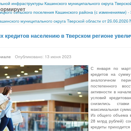
ной инфраструктуры Кашинского муниципального округа Тверской
формирует
ицкого сельского поселения Кашинского района (с изменениями)
-
шинского муниципального округа Тверской области от 26.06.2026
 кредитов населению в Тверском регионе увели
риале
Опубликовано: 13 июня 2023
С января по март
кредитов на сумм
аналогичном пер
постепенного вос
активности в начал
условий кредитова
снизились ставк
максимальная сумма
Из общего объема в
28 млрд рублей) со
кредиты приходится