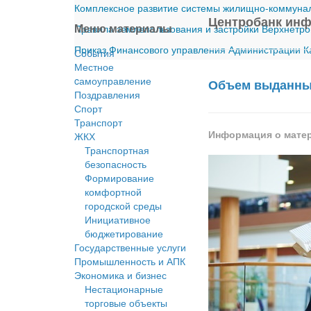
Комплексное развитие системы жилищно-коммуналь
Центробанк ин
Меню материалы
Правила землепользования и застройки Верхнетро
Приказ Финансового управления Администрации Ка
События
Местное
cамоуправление
Объем выданных
Поздравления
Спорт
Транспорт
Информация о мате
ЖКХ
Транспортная
безопасность
Формирование
комфортной
городской среды
Инициативное
бюджетирование
Государственные услуги
Промышленность и АПК
Экономика и бизнес
Нестационарные
торговые объекты