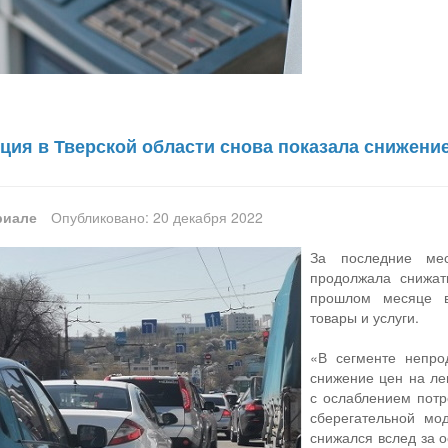
ция в Тверской области снова показала снижени
риале
Опубликовано: 20 декабря 2022
За последние ме
продолжала снижат
прошлом месяце в
товары и услуги.
«В сегменте непро
снижение цен на ле
с ослаблением потр
сберегательной мо
снижался вслед за 