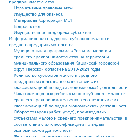
предпринимательства
Нормативные правовые акты
Государственные услуги
Символика
муниципального округа Тверской области
Финансовое управление
Имущество для бизнеса
Материалы Корпорации МСП
Промышленность и АПК
Устав
Администрация Кашинского муниципального округа
Бюджет для граждан
Вопрос-ответ
Имущественная поддержка субъектов
Экономика и бизнес
Гостям округа
Тверской области
Имущество
Информационная поддержка субъектов малого и
среднего предпринимательства
...
Туризм
Управление сельскими территориями
Выявление правообладателей ранее учтенных
Муниципальная программа «Развитие малого и
среднего предпринимательства на территории
Культура
Открытые данные
объектов недвижимости
муниципального образования Кашинский городской
округ Тверской области на 2019-2024 годы
Образование
Работа с обращениями граждан
Имущественная поддержка субъектов малого и
Количество субъектов малого и среднего
предпринимательства в соответствии с их
Здравоохранение
Муниципальный контроль
среднего предпринимательства
классификацией по видам экономической деятельности
Число замещенных рабочих мест в субъектах малого и
Социальная защита
Муниципальные услуги
Информационная поддержка субъектов малого и
среднего предпринимательства в соответствии с их
классификацией по видам экономической деятельности
Фотоальбом
Проекты административных регламентов
среднего предпринимательства
Оборот товаров (работ, услуг), производимых
субъектами малого и среднего предпринимательства, в
Антимонопольный комплаенс
Муниципальные программы
соответствии с их классификацией по видам
экономической деятельности
Противодействие коррупции
Контрольно-счетная палата
Финансово - экономическое состояние субъектов