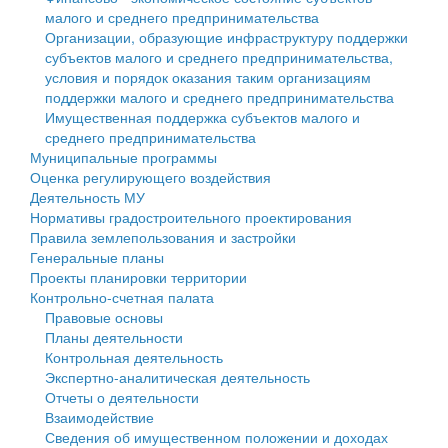
малого и среднего предпринимательства
Персональные данные
Организации, образующие инфраструктуру поддержки
субъектов малого и среднего предпринимательства,
Оценка регулирующего воздействия
условия и порядок оказания таким организациям
поддержки малого и среднего предпринимательства
Деятельность МУ
Имущественная поддержка субъектов малого и
среднего предпринимательства
Нормативы градостроительного проектирования
Муниципальные программы
Оценка регулирующего воздействия
Правила землепользования и застройки
Деятельность МУ
Нормативы градостроительного проектирования
Генеральные планы
Правила землепользования и застройки
Генеральные планы
Проекты планировки территории
Проекты планировки территории
Контрольно-счетная палата
Собрание депутатов
Правовые основы
Планы деятельности
Городское поселение
Контрольная деятельность
Экспертно-аналитическая деятельность
Сельские поселения
Отчеты о деятельности
Взаимодействие
Сведения об имущественном положении и доходах