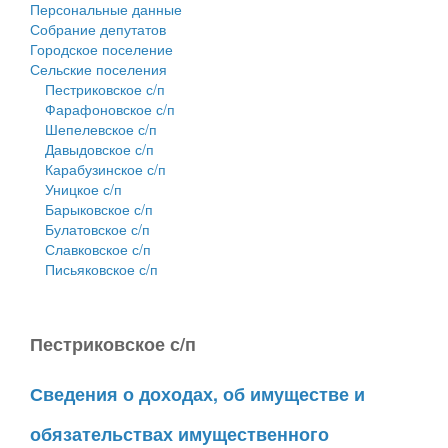
Персональные данные
Собрание депутатов
Городское поселение
Сельские поселения
Пестриковское с/п
Фарафоновское с/п
Шепелевское с/п
Давыдовское с/п
Карабузинское с/п
Уницкое с/п
Барыковское с/п
Булатовское с/п
Славковское с/п
Письяковское с/п
Пестриковское с/п
Сведения о доходах, об имуществе и
обязательствах имущественного