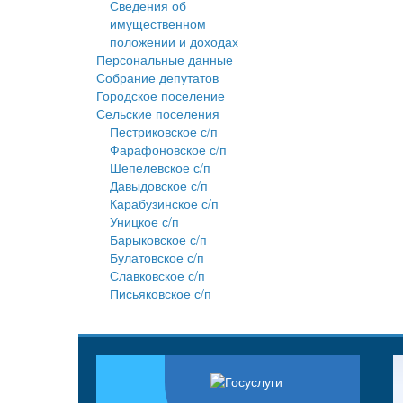
Сведения об
имущественном
положении и доходах
Персональные данные
Собрание депутатов
Городское поселение
Сельские поселения
Пестриковское с/п
Фарафоновское с/п
Шепелевское с/п
Давыдовское с/п
Карабузинское с/п
Уницкое с/п
Барыковское с/п
Булатовское с/п
Славковское с/п
Письяковское с/п