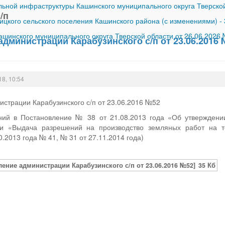
ной инфраструктуры Кашинского муниципального округа Тверской
/п
ицкого сельского поселения Кашинского района (с изменениями)
-
шинского муниципального округа Тверской области от 26.06.2026
дминистрации Карабузинского с/п от 23.06.2016
18, 10:54
страции Карабузинского с/п от 23.06.2016 №52
ий в Постановление № 38 от 21.08.2013 года «Об утверждени
ги «Выдача разрешений на производство земляных работ на те
.2013 года № 41, № 31 от 27.11.2014 года)
ление администрации Карабузинского с/п от 23.06.2016 №52]
35 Кб