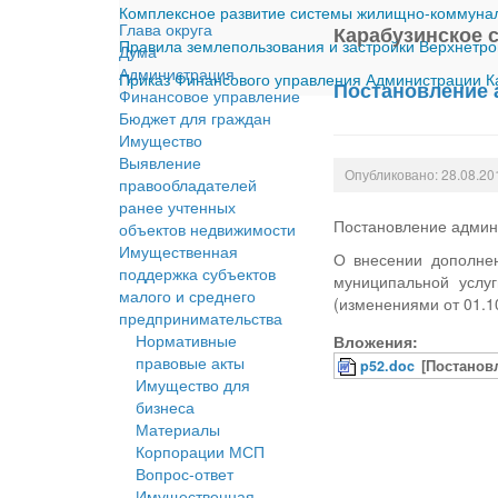
Комплексное развитие системы жилищно-коммуналь
Глава округа
Карабузинское с
Правила землепользования и застройки Верхнетро
Дума
Администрация
Приказ Финансового управления Администрации Ка
Постановление а
Финансовое управление
Бюджет для граждан
Имущество
Выявление
Опубликовано: 28.08.20
правообладателей
ранее учтенных
Постановление админи
объектов недвижимости
Имущественная
О внесении дополнен
поддержка субъектов
муниципальной услу
малого и среднего
(изменениями от 01.10
предпринимательства
Нормативные
Вложения:
правовые акты
p52.doc
[Постанов
Имущество для
бизнеса
Материалы
Корпорации МСП
Вопрос-ответ
Имущественная