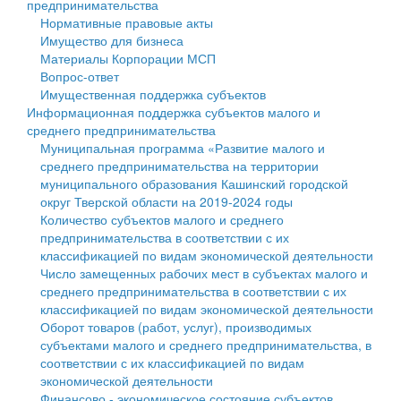
предпринимательства
Нормативные правовые акты
Государственные услуги
Символика
муниципального округа Тверской области
Финансовое управление
Имущество для бизнеса
Материалы Корпорации МСП
Промышленность и АПК
Устав
Администрация Кашинского муниципального округа
Бюджет для граждан
Вопрос-ответ
Имущественная поддержка субъектов
Экономика и бизнес
Гостям округа
Тверской области
Имущество
Информационная поддержка субъектов малого и
среднего предпринимательства
...
Туризм
Управление сельскими территориями
Выявление правообладателей ранее учтенных
Муниципальная программа «Развитие малого и
среднего предпринимательства на территории
Культура
Открытые данные
объектов недвижимости
муниципального образования Кашинский городской
округ Тверской области на 2019-2024 годы
Образование
Работа с обращениями граждан
Имущественная поддержка субъектов малого и
Количество субъектов малого и среднего
предпринимательства в соответствии с их
Здравоохранение
Муниципальный контроль
среднего предпринимательства
классификацией по видам экономической деятельности
Число замещенных рабочих мест в субъектах малого и
Социальная защита
Муниципальные услуги
Информационная поддержка субъектов малого и
среднего предпринимательства в соответствии с их
классификацией по видам экономической деятельности
Фотоальбом
Проекты административных регламентов
среднего предпринимательства
Оборот товаров (работ, услуг), производимых
субъектами малого и среднего предпринимательства, в
Антимонопольный комплаенс
Муниципальные программы
соответствии с их классификацией по видам
экономической деятельности
Противодействие коррупции
Контрольно-счетная палата
Финансово - экономическое состояние субъектов