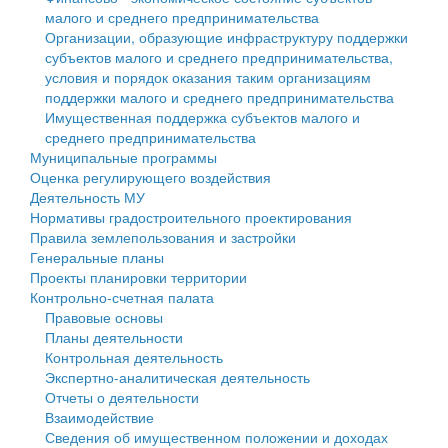
малого и среднего предпринимательства
Персональные данные
Организации, образующие инфраструктуру поддержки
субъектов малого и среднего предпринимательства,
Оценка регулирующего воздействия
условия и порядок оказания таким организациям
поддержки малого и среднего предпринимательства
Деятельность МУ
Имущественная поддержка субъектов малого и
среднего предпринимательства
Нормативы градостроительного проектирования
Муниципальные программы
Оценка регулирующего воздействия
Правила землепользования и застройки
Деятельность МУ
Нормативы градостроительного проектирования
Генеральные планы
Правила землепользования и застройки
Генеральные планы
Проекты планировки территории
Проекты планировки территории
Контрольно-счетная палата
Собрание депутатов
Правовые основы
Планы деятельности
Городское поселение
Контрольная деятельность
Экспертно-аналитическая деятельность
Сельские поселения
Отчеты о деятельности
Взаимодействие
Сведения об имущественном положении и доходах