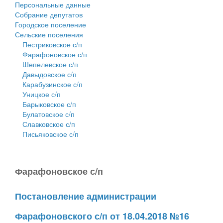
Персональные данные
Собрание депутатов
Городское поселение
Сельские поселения
Пестриковское с/п
Фарафоновское с/п
Шепелевское с/п
Давыдовское с/п
Карабузинское с/п
Уницкое с/п
Барыковское с/п
Булатовское с/п
Славковское с/п
Письяковское с/п
Фарафоновское с/п
Постановление администрации
Фарафоновского с/п от 18.04.2018 №16