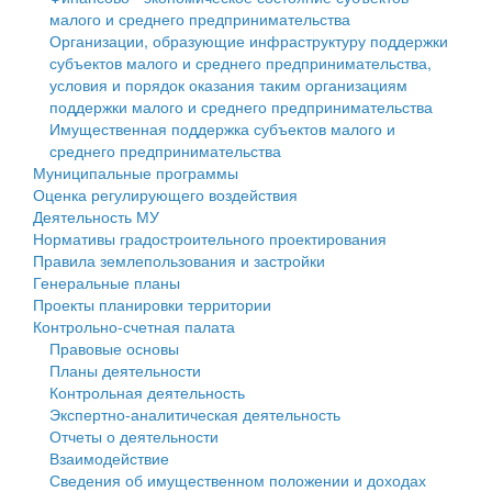
малого и среднего предпринимательства
Персональные данные
Организации, образующие инфраструктуру поддержки
субъектов малого и среднего предпринимательства,
Оценка регулирующего воздействия
условия и порядок оказания таким организациям
поддержки малого и среднего предпринимательства
Деятельность МУ
Имущественная поддержка субъектов малого и
среднего предпринимательства
Нормативы градостроительного проектирования
Муниципальные программы
Оценка регулирующего воздействия
Правила землепользования и застройки
Деятельность МУ
Нормативы градостроительного проектирования
Генеральные планы
Правила землепользования и застройки
Генеральные планы
Проекты планировки территории
Проекты планировки территории
Контрольно-счетная палата
Собрание депутатов
Правовые основы
Планы деятельности
Городское поселение
Контрольная деятельность
Экспертно-аналитическая деятельность
Сельские поселения
Отчеты о деятельности
Взаимодействие
Сведения об имущественном положении и доходах