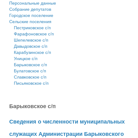
Персональные данные
Собрание депутатов
Городское поселение
Сельские поселения
Пестриковское с/п
Фарафоновское с/п
Шепелевское с/п
Давыдовское с/п
Карабузинское с/п
Уницкое с/п
Барыковское с/п
Булатовское с/п
Славковское с/п
Письяковское с/п
Барыковское с/п
Сведения о численности муниципальных
служащих Администрации Барыковского