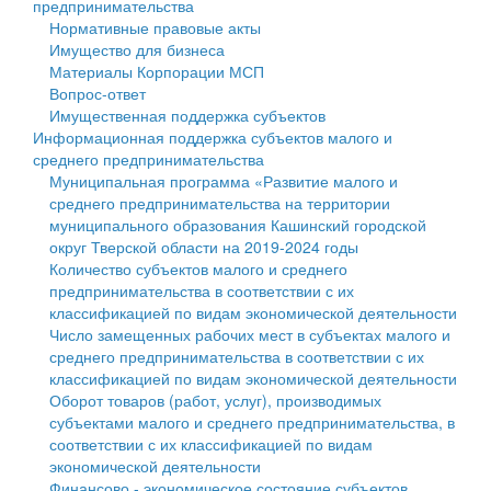
предпринимательства
Нормативные правовые акты
Государственные услуги
Символика
муниципального округа Тверской области
Финансовое управление
Имущество для бизнеса
Материалы Корпорации МСП
Промышленность и АПК
Устав
Администрация Кашинского муниципального округа
Бюджет для граждан
Вопрос-ответ
Имущественная поддержка субъектов
Экономика и бизнес
Гостям округа
Тверской области
Имущество
Информационная поддержка субъектов малого и
среднего предпринимательства
...
Туризм
Управление сельскими территориями
Выявление правообладателей ранее учтенных
Муниципальная программа «Развитие малого и
среднего предпринимательства на территории
Культура
Открытые данные
объектов недвижимости
муниципального образования Кашинский городской
округ Тверской области на 2019-2024 годы
Образование
Работа с обращениями граждан
Имущественная поддержка субъектов малого и
Количество субъектов малого и среднего
предпринимательства в соответствии с их
Здравоохранение
Муниципальный контроль
среднего предпринимательства
классификацией по видам экономической деятельности
Число замещенных рабочих мест в субъектах малого и
Социальная защита
Муниципальные услуги
Информационная поддержка субъектов малого и
среднего предпринимательства в соответствии с их
классификацией по видам экономической деятельности
Фотоальбом
Проекты административных регламентов
среднего предпринимательства
Оборот товаров (работ, услуг), производимых
субъектами малого и среднего предпринимательства, в
Антимонопольный комплаенс
Муниципальные программы
соответствии с их классификацией по видам
экономической деятельности
Противодействие коррупции
Контрольно-счетная палата
Финансово - экономическое состояние субъектов