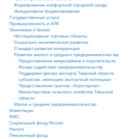
Формирование комфортной городской среды
Государственные услуги
Символика
муниципального округа Тверской области
Финансовое управление
Инициативное бюджетирование
Государственные услуги
Промышленность и АПК
Устав
Администрация Кашинского муниципального округа
Бюджет для граждан
Промышленность и АПК
Экономика и бизнес
Экономика и бизнес
Гостям округа
Тверской области
Имущество
Нестационарные торговые объекты
Социально-экономическое развитие
...
Туризм
Управление сельскими территориями
Выявление правообладателей ранее учтенных
Стандарт развития конкуренции
Развитие малого и среднего предпринимательства
Культура
Открытые данные
объектов недвижимости
Предоставление микрозаймов и поручительств
Фонда содействия предпринимательству
Образование
Работа с обращениями граждан
Имущественная поддержка субъектов малого и
Поддержка Центра экспорта Тверской области
субъектам, имеющим экспортный потенциал
Здравоохранение
Муниципальный контроль
среднего предпринимательства
Предоставление грантов «Агростартап»
Министерством сельского хозяйства Тверской
Социальная защита
Муниципальные услуги
Информационная поддержка субъектов малого и
области
Малое и среднее предпринимательство
Фотоальбом
Проекты административных регламентов
среднего предпринимательства
Инвестиции
ФМС
Антимонопольный комплаенс
Муниципальные программы
Социальный фонд России
Налоги
Противодействие коррупции
Контрольно-счетная палата
Пенсионный фонд