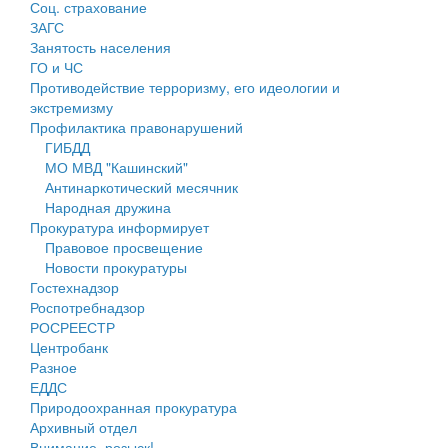
Соц. страхование
Персональные данные
ЗАГС
Занятость населения
Оценка регулирующего воздействия
ГО и ЧС
Противодействие терроризму, его идеологии и
Деятельность МУ
экстремизму
Профилактика правонарушений
Нормативы градостроительного проектирования
ГИБДД
МО МВД "Кашинский"
Правила землепользования и застройки
Антинаркотический месячник
Народная дружина
Генеральные планы
Прокуратура информирует
Правовое просвещение
Проекты планировки территории
Новости прокуратуры
Гостехнадзор
Собрание депутатов
Роспотребнадзор
РОСРЕЕСТР
Городское поселение
Центробанк
Разное
Сельские поселения
ЕДДС
Природоохранная прокуратура
Архивный отдел
Внимание, розыск!